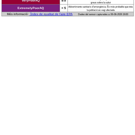
VeryPoorAQ
4-5
greus sobre la salut
Advertiments sanitaris d’emergència. És més probable que tota
ExtremelyPoorAQ
> 5
la població es vegi afectada
Més informació:
Índex de qualitat de l’aire EPA
Dades del sensor capturades a: 06-08-2026 19:00