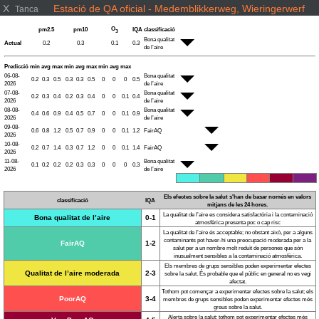
X
Estació de QA oficial - Medemblikkerweg, Wieringerwerf
Tanca
O
pm2.5
pm10
IQA
classificació
3
Bona qualitat
Actual
0.2
0.3
0.1
0.3
de l’aire
Predicció
min
avg
max
min
avg
max
min
avg
max
06-08-
Bona qualitat
0.2
0.3
0.5
0.3
0.3
0.5
0
0
0
0.5
2026
de l’aire
07-08-
Bona qualitat
0.2
0.3
0.4
0.2
0.3
0.4
0
0
0.1
0.4
2026
de l’aire
08-08-
Bona qualitat
0.4
0.6
0.9
0.4
0.5
0.7
0
0
0.1
0.9
2026
de l’aire
09-08-
0.6
0.8
1.2
0.5
0.7
0.9
0
0
0.1
1.2
FairAQ
2026
10-08-
0.2
0.7
1.4
0.3
0.7
1.2
0
0
0.1
1.4
FairAQ
2026
11-08-
Bona qualitat
0.1
0.2
0.2
0.2
0.3
0.3
0
0
0
0.3
2026
de l’aire
Els efectes sobre la salut s'han de basar només en valors
classificació
IQA
mitjans de les 24 hores.
La qualitat de l’aire es considera satisfactòria i la contaminació
Bona qualitat de l’aire
0-1
atmosfèrica presenta poc o cap risc
La qualitat de l’aire és acceptable; no obstant això, per a alguns
contaminants pot haver-hi una preocupació moderada per a la
FairAQ
1-2
salut per a un nombre molt reduït de persones que són
inusualment sensibles a la contaminació atmosfèrica.
Els membres de grups sensibles poden experimentar efectes
Qualitat de l’aire moderada
2-3
sobre la salut. És probable que el públic en general no es vegi
afectat.
Tothom pot començar a experimentar efectes sobre la salut; els
PoorAQ
3-4
membres de grups sensibles poden experimentar efectes més
greus sobre la salut.
Alerta sobre la salut: tothom pot experimentar efectes més