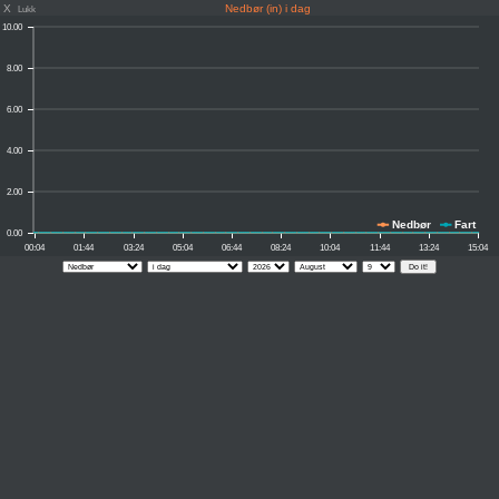
X
Nedbør (in) i dag
Lukk