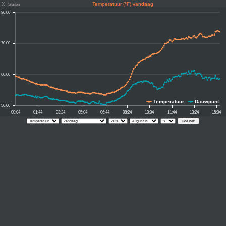
X
Temperatuur (°F) vandaag
Sluiten