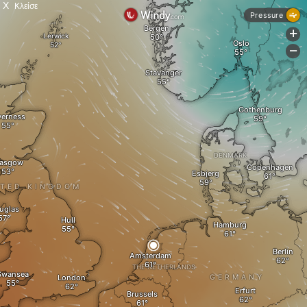
X
Κλείσε