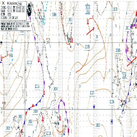
X
Κλείσε