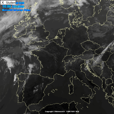
X
Sluiten