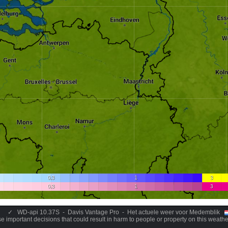
✓
WD-api 10.37S - Davis Vantage Pro - Het actuele weer voor Medemblik
 important decisions that could result in harm to people or property on this weathe