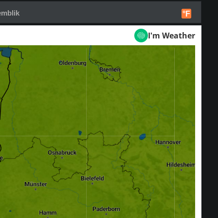
emblik
°F