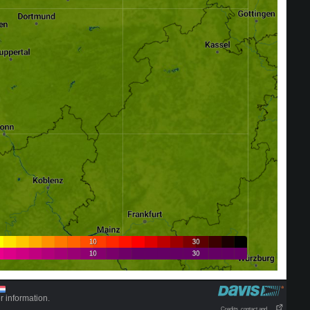
r information.
Credits, contact and . . .