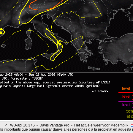
✓
WD-api 10.37S - Davis Vantage Pro - Het actuele weer voor Medemblik
s importants que puguin causar danys a les persones o a la propietat en aquesta 