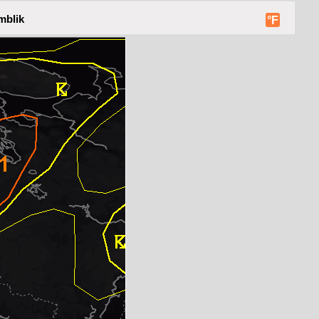
mblik
°F