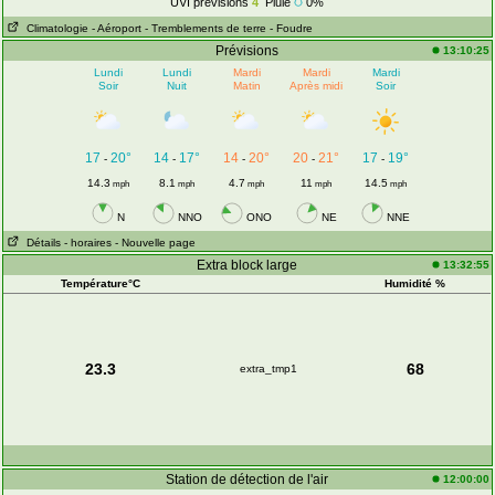
UVI prévisions
4
Pluie
0%
Climatologie
- Aéroport
- Tremblements de terre
- Foudre
Prévisions
13:10:25
Lundi
Lundi
Mardi
Mardi
Mardi
Soir
Nuit
Matin
Après midi
Soir
17
20°
14
17°
14
20°
20
21°
17
19°
-
-
-
-
-
14.3
8.1
4.7
11
14.5
mph
mph
mph
mph
mph
N
NNO
ONO
NE
NNE
Détails
- horaires
- Nouvelle page
Extra block large
13:32:55
Température°C
Humidité %
23.3
68
extra_tmp1
Station de détection de l'air
12:00:00