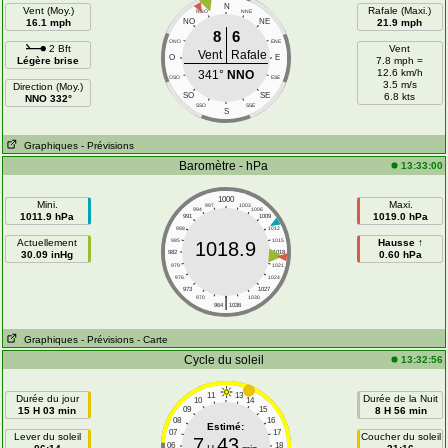
N
Vent (Moy.)
Rafale (Maxi.)
NNO
NNE
16.1 mph
NO
NE
21.9 mph
8
6
ONO
ENE
2 Bft
Vent
Vent
Rafale
O
E
Légère brise
7.8 mph =
12.6 km/h
341°
NNO
OSO
ESE
3.5 m/s
Direction (Moy.)
SO
SE
6.8 kts
NNO 332°
SSO
SSE
S
Graphiques
- Prévisions
Baromètre - hPa
13:33:00
1000
Mini.
Maxi.
997
1003
994
1006
1011.9 hPa
1019.0 hPa
991
1009
988
1012
Actuellement
985
1015
Hausse ↑
1018.9
30.09 inHg
982
1018
0.60 hPa
979
1021
976
1024
973
1027
|
970
1030
964
1036
Graphiques
- Prévisions
- Carte
Cycle du soleil
13:32:56
11
13
Durée du jour
Durée de la Nuit
10
14
15 H 03 min
09
15
8 H 56 min
08
16
Estimé:
07
17
Lever du soleil
Coucher du soleil
7
43
06
18