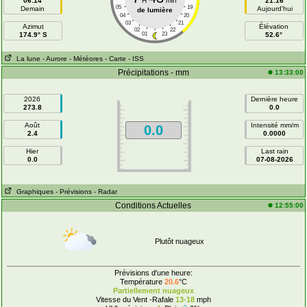
06:14
H
min
21:16
05
19
Demain
Aujourd'hui
de lumière
04
20
03
21
Azimut
Élévation
02
22
174.9° S
01
23
52.6°
La lune
- Aurore
- Météores
- Carte
- ISS
Précipitations - mm
13:33:00
2026
Dernière heure
273.8
0.0
Août
Intensité mm/m
0.0
2.4
0.0000
Hier
Last rain
0.0
07-08-2026
Graphiques
- Prévisions
- Radar
Conditions Actuelles
12:55:00
Plutôt nuageux
Prévisions d'une heure:
Température
20.6
°C
Partiellement nuageux
Vitesse du Vent -Rafale
13-18
mph