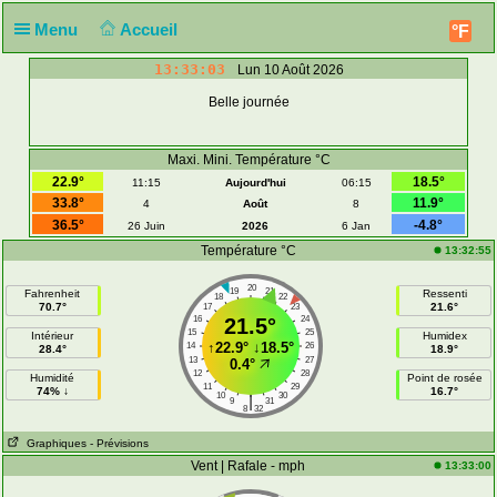
Menu
Accueil
°F
13:33:03
Lun 10 Août 2026
Belle journée
Maxi. Mini. Température °C
22.9°
18.5°
11:15
Aujourd'hui
06:15
33.8°
11.9°
4
Août
8
36.5°
-4.8°
26 Juin
2026
6 Jan
Température °C
13:32:55
20
19
21
Fahrenheit
Ressenti
18
22
70.7°
21.6°
17
23
16
21.5°
24
15
25
Intérieur
Humidex
↑
22.9°
↓
18.5°
14
26
28.4°
18.9°
13
27
0.4°
12
28
Humidité
Point de rosée
11
29
74% ↓
16.7°
10
30
|
9
31
8
32
Graphiques
- Prévisions
Vent | Rafale - mph
13:33:00