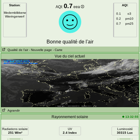
0.7
Station
:
AQI
:
AQI:
eea
Medemblikkerweg
0.1
o3
Wieringerwerf
0.2
pm10
0.7
pm25
Bonne qualité de l'air
Qualité de l'air
- Nouvelle page
- Carte
Vue du ciel actuel
Agrandir
Rayonnement solaire
13:32:55
Radiations solaire
UV
Luminosité
251 W/m²
2.4 Index
30315 Lux