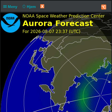
X
Meny
Hjem
°C