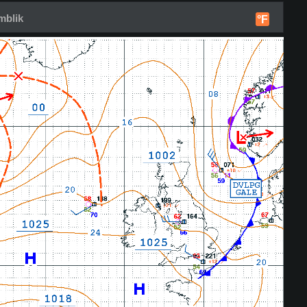
mblik
°F