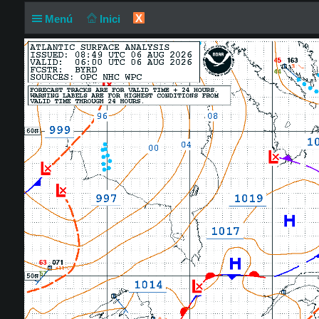
X
Menú
Inici