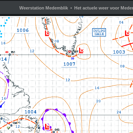
Weerstation Medemblik • Het actuele weer voor Mede