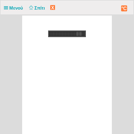
X
Μενού
Σπίτι
°C