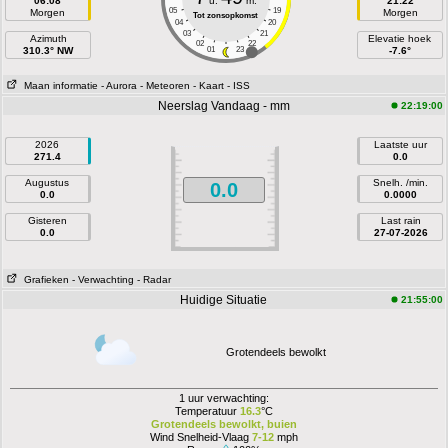
06:08
u.
m.
21:22
05
19
Morgen
Morgen
Tot zonsopkomst
04
20
03
21
Azimuth
Elevatie hoek
02
22
310.3° NW
01
23
-7.6°
Maan informatie
- Aurora
- Meteoren
- Kaart
- ISS
Neerslag Vandaag - mm
22:19:00
2026
Laatste uur
271.4
0.0
Augustus
Snelh. /min.
0.0
0.0
0.0000
Gisteren
Last rain
0.0
27-07-2026
Grafieken
- Verwachting
- Radar
Huidige Situatie
21:55:00
Grotendeels bewolkt
1 uur verwachting:
Temperatuur
16.3
°C
Grotendeels bewolkt, buien
Wind Snelheid-Vlaag
7-12
mph