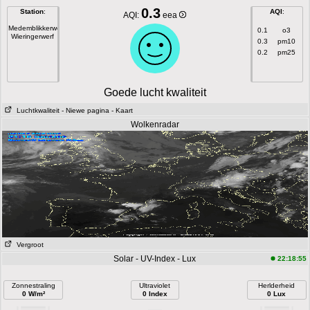
0.3
Station
:
AQI
:
AQI:
eea
Medemblikkerweg
0.1
o3
Wieringerwerf
0.3
pm10
0.2
pm25
Goede lucht kwaliteit
Luchtkwaliteit
- Niewe pagina
- Kaart
Wolkenradar
Vergroot
Solar - UV-Index - Lux
22:18:55
Zonnestraling
Ultraviolet
Herlderheid
0 W/m²
0 Index
0 Lux