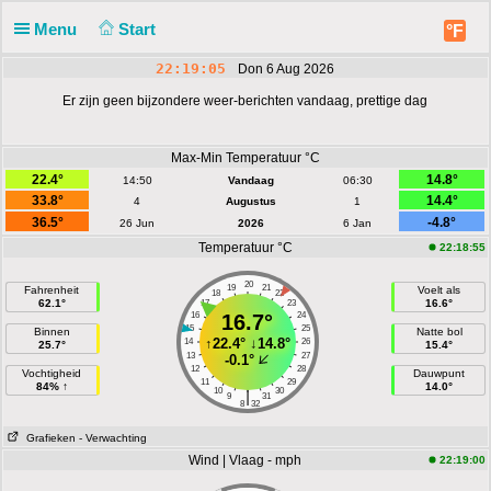
Menu
Start
°F
22:19:05
Don 6 Aug 2026
Er zijn geen bijzondere weer-berichten vandaag, prettige dag
Max-Min Temperatuur °C
22.4°
14.8°
14:50
Vandaag
06:30
33.8°
14.4°
4
Augustus
1
36.5°
-4.8°
26 Jun
2026
6 Jan
Temperatuur °C
22:18:55
20
19
21
Fahrenheit
Voelt als
18
22
62.1°
16.6°
17
23
16
16.7°
24
15
25
Binnen
Natte bol
↑
22.4°
↓
14.8°
14
26
25.7°
15.4°
13
27
-0.1°
12
28
Vochtigheid
Dauwpunt
11
29
84% ↑
14.0°
10
30
|
9
31
8
32
Grafieken
- Verwachting
Wind | Vlaag - mph
22:19:00