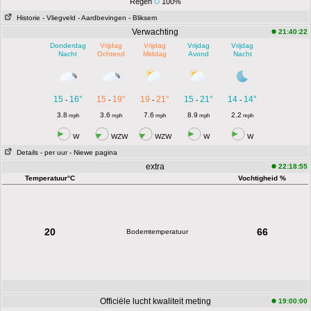
Regen
100%
Historie
- Vliegveld
- Aardbevingen
- Bliksem
Verwachting
21:40:22
Donderdag
Vrijdag
Vrijdag
Vrijdag
Vrijdag
Nacht
Ochtend
Middag
Avond
Nacht
15
16°
15
19°
19
21°
15
21°
14
14°
-
-
-
-
-
3.8
3.6
7.6
8.9
2.2
mph
mph
mph
mph
mph
W
WZW
WZW
W
W
Details
- per uur
- Niewe pagina
extra
22:18:55
Temperatuur°C
Vochtigheid %
20
66
Bodemtemperatuur
Officiële lucht kwaliteit meting
19:00:00