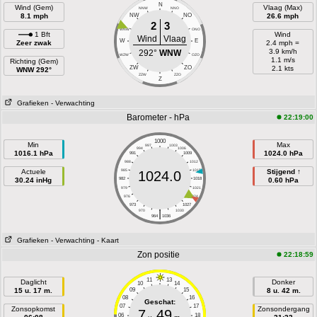
N
Wind (Gem)
Vlaag (Max)
NNW
NNO
8.1 mph
NW
NO
26.6 mph
2
3
WNW
ONO
1 Bft
Wind
Wind
Vlaag
W
E
Zeer zwak
2.4 mph =
3.9 km/h
292°
WNW
WZW
OZO
1.1 m/s
Richting (Gem)
ZW
ZO
2.1 kts
WNW 292°
ZZW
ZZO
Z
Grafieken
- Verwachting
Barometer - hPa
22:19:00
1000
Min
Max
997
1003
994
1006
1016.1 hPa
1024.0 hPa
991
1009
988
1012
Actuele
985
1015
Stijgend ↑
1024.0
30.24 inHg
982
1018
0.60 hPa
979
1021
976
1024
973
1027
|
970
1030
964
1036
Grafieken
- Verwachting
- Kaart
Zon positie
22:18:59
11
13
Daglicht
Donker
10
14
15 u. 17 m.
09
15
8 u. 42 m.
08
16
Geschat:
07
17
Zonsopkomst
Zonsondergang
7
49
06
18