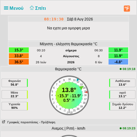
Μενού
Σπίτι
°F
08:19:30
Σάβ 8 Αυγ 2026
Να εχετε μια ομορφη μερα
Μέγιστη - ελάχιστη θερμοκρασία °C
15.3°
11.9°
00:10
σήμερα
06:30
33.8°
11.9°
4
Αύγουστος
8
36.5°
-4.8°
26 Ιούν
2026
6 Ιάν
θερμοκρασία °C
08:19:18
10
9
11
Φαρενάιτ
Αισθάνεται
8
12
56.8°
13.6°
7
13
6
13.8°
14
5
15
Μέσα
υγρό
↑
15.3°
↓
11.9°
4
16
22.3°
13.1°
3
17
0.5°
2
18
Υγρασία
Σημείο δρόσου
1
19
90%
12.2°
0
20
|
-1
21
-2
22
Γραφικές παραστάσεις
- Πρόβλεψη
Ανεμος | Ριπή - km/h
08:19:23