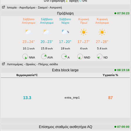
UVI Πρόβλεψη
1
Βροχή
0%
Ιστορία
- Aεροδρόμιο
- Σεισμοί
- Αστραπή
Πρόβλεψη
07:50:23
Σάββατο
Σάββατο
Σάββατο
Κυριακή
Κυριακή
Απόγευμα
Απόγευμα
Νύχτα
Πρωί
Απόγευμα
23
24°
20
23°
17
20°
17
27°
27
28°
-
-
-
-
-
10.1
15.8
18
4
5.4
km/h
km/h
km/h
km/h
km/h
NNA
AVA
A
NND
ND
Λεπτομέριες
- Ωριαίος
- Πλήρης σελίδα
Extra block large
08:19:18
θερμοκρασία°C
Υγρασία %
13.3
87
extra_tmp1
Επίσημος σταθμός αισθητήρα AQ
07:00:00