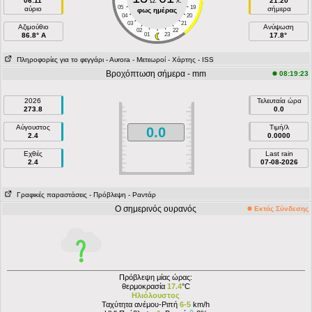
06:11
Ω.
λ.
21:20
05
19
αύριο
σήμερα
φως ημέρας
04
20
03
21
Aζιμούθιο
Ανύψωση
02
22
86.8° A
01
23
17.8°
Πληροφορίες για το φεγγάρι
- Αυrora
- Μετεωροί
- Χάρτης
- ISS
Βροχόπτωση σήμερα - mm
08:19:23
2026
Τελευταία ώρα
273.8
0.0
Αύγουστος
Τιμή/λ
0.0
2.4
0.0000
Εχθές
Last rain
2.4
07-08-2026
Γραφικές παραστάσεις
- Πρόβλεψη
- Ραντάρ
Ο σημερινός ουρανός
Εκτός Σύνδεσης
Πρόβλεψη μίας ώρας:
θερμοκρασία
17.4
°C
Ηλιόλουστος
Ταχύτητα ανέμου-Ριπή
6-5
km/h