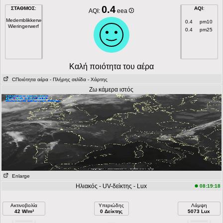
0.4
ΣΤΑΘΜΟΣ
:
AQI
:
AQI:
eea
Medemblikkerweg
0.4
pm10
Wieringerwerf
0.4
pm25
Kαλή ποιότητα του αέρα
CΠοιότητα αέρα
- Πλήρης σελίδα
- Χάρτης
Ζω κάμερα ιστός
Enlarge
Ηλιακός - UV-δείκτης - Lux
08:19:18
Ακτινοβολία
Υπεριώδης
Λάμψη
42 W/m²
0 Δείκτης
5073 Lux