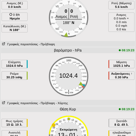
V
Ανεμος (Μ.)
Ριπή (Μέγιστη)
VVD
VVA
0.0 km/h
VD
VA
5.6 km/h
0
0
DVD
AVA
0 Bft
Ανεμος
Ανεμος
Ριπή
D
E
Ηρεμία
0.0 km/h =
0.0 m/s
188°
N
DND
ANA
0.0 mph
Κατεύθυνση (Μ.)
ND
NA
0.0 kts
N 188°
NND
NNA
N
Γραφικές παραστάσεις
- Πρόβλεψη
βαρόμετρο - hPa
08:19:23
1000
Ελάχιστη
Μέγιστη
997
1003
994
1006
1024.0 hPa
1025.1 hPa
991
1009
988
1012
Ρεύμα
985
1015
Αυξανόμενες ↑
1024.4
30.25 inHg
982
1018
0.30 hPa
979
1021
976
1024
973
1027
|
970
1030
964
1036
Γραφικές παραστάσεις
- Πρόβλεψη
- Χάρτης
Θέση Κυρ
08:19:23
11
13
Φως ημέρας
Σκοτάδι
10
14
15 Ω. 10 λ.
09
15
8 Ω. 49 λ.
08
16
Εκτιμώμενη
07
17
Ανατολή
ηλιοβασίλεμα
13
01
06
18