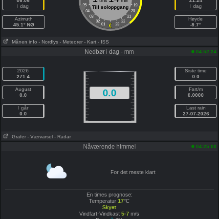
06:06
tms
min
21:24
05
19
I dag
I dag
Till soloppgang
04
20
03
21
Azimuth
Høyde
02
22
45.1° NØ
01
23
-9.7°
Månen info
- Nordlys
- Meteorer
- Kart
- ISS
Nedbør i dag - mm
04:52:24
2026
Siste time
271.4
0.0
August
Fart/m
0.0
0.0
0.0000
I går
Last rain
0.0
27-07-2026
Grafer
- Værvarsel
- Radar
Nåværende himmel
04:25:00
For det meste klart
En times prognose:
Temperatur
17
°C
Skyet
Vindfart-Vindkast
5-7
m/s