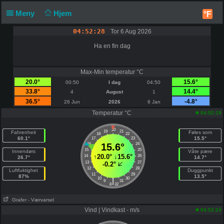
Meny
Hjem
°F
04:52:29
Tor 6 Aug 2026
Ha en fin dag
Max-Min temperatur °C
20.0°
15.6°
00:50
I dag
04:50
33.8°
14.4°
4
August
1
36.5°
-4.8°
26 Jun
2026
6 Jan
Temperatur °C
04:52:19
20
19
21
Fahrenheit
Føles som
18
22
60.1°
15.5°
17
23
16
15.6°
24
15
25
Innendørs
Våte pære
↑
20.0°
↓
15.6°
14
26
26.7°
14.7°
13
27
-0.2°
12
28
Luftfuktighet
Duggpunkt
11
29
87%
13.5°
10
30
|
9
31
8
32
Grafer
- Værvarsel
Vind | Vindkast - m/s
04:52:24