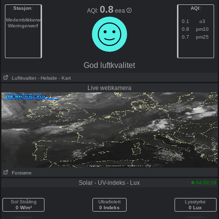
0.8
Stasjon
:
AQI
:
AQI:
eea
Medemblikkerweg
0.1
o3
Wieringerwerf
0.8
pm10
0.7
pm25
God luftkvalitet
Luftkvalitet
- Helside
- Kart
Live webkamera
Forstørre
Solar - UV-indeks - Lux
04:52:19
Sol Stråling
Ultrafiolett
Lysstyrke
0 W/m²
0 Indeks
0 Lux