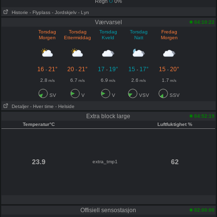
Regn
0%
Historie
- Flyplass
- Jordskjelv
- Lyn
Værvarsel
04:10:22
Torsdag
Torsdag
Torsdag
Torsdag
Fredag
Morgen
Ettermiddag
Kveld
Natt
Morgen
16
21°
20
21°
17
19°
15
17°
15
20°
-
-
-
-
-
2.8
6.7
6.9
2.6
1.7
m/s
m/s
m/s
m/s
m/s
SV
V
V
VSV
SSV
Detaljer
- Hver time
- Helside
Extra block large
04:52:19
Temperatur°C
Luftfuktighet %
23.9
62
extra_tmp1
Offisiell sensostasjon
02:00:00