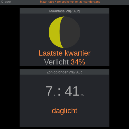
X
Maan-fase / zonsopkomst en zonsondergang
Sluiten
Maanfase Vrij7 Aug
Laatste kwartier
Verlicht
34%
Zon op/onder Vrij7 Aug
7
: 41
u.
m.
daglicht