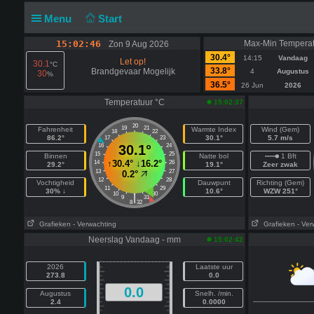
Menu
Start
15:02:46
Max-Min Temperat
Zon 9 Aug 2026
30.4°
14:15
Vandaag
Let op!
30.1
°C
33.8°
Brandgevaar Mogelijk
4
Augustus
30
%
36.5°
26 Jun
2026
Temperatuur °C
15:02:37
20
19
21
Fahrenheit
Warmte Index
Wind (Gem)
18
22
86.2°
30.1°
5.7 m/s
17
23
16
30.1°
24
15
25
Binnen
Natte bol
1 Bft
↑
30.4°
↓
16.2°
14
26
29.2°
19.1°
Zeer zwak
13
27
0.2°
12
28
Vochtigheid
Dauwpunt
Richting (Gem)
11
29
30% ↓
10.6°
WZW 251°
10
30
|
9
31
8
32
Grafieken
- Verwachting
Grafieken
- Ver
Neerslag Vandaag - mm
15:02:42
2026
Laatste uur
273.8
0.0
0.0
Augustus
Snelh. /min.
2.4
0.0000