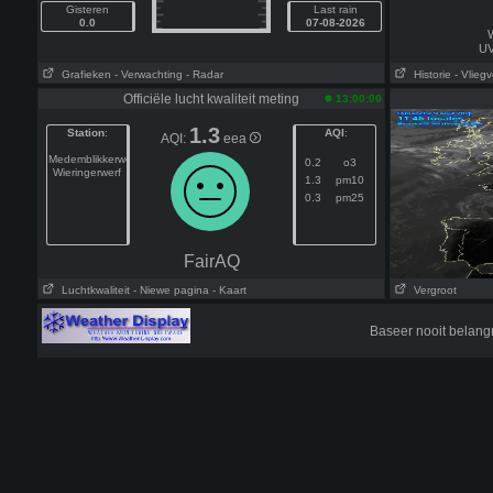
Gisteren
Last rain
0.0
07-08-2026
W
UV
Grafieken
- Verwachting
- Radar
Historie
- Vliegv
Officiële lucht kwaliteit meting
13:00:00
1.3
Station
:
AQI
:
AQI:
eea
Medemblikkerweg
0.2
o3
Wieringerwerf
1.3
pm10
0.3
pm25
FairAQ
Luchtkwaliteit
- Niewe pagina
- Kaart
Vergroot
Baseer nooit belang