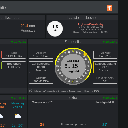
blik
°F
arlijkse regen
Laatste aardbeving
2.4
Regionale Kleine beving
mm
1.5
STRAIT OF GIBRALTAR
Tijd: 09-08-2026 13:16
Augustus
Diepte: 16.5 KMs Afstand: 1914 KMs
Zon positie
15:02:42
15:02:40
11
13
Max
Daglicht
Donker
10
14
1019.6 hPa
15 u. 07 m.
09
15
8 u. 52 m.
08
16
Geschat:
07
17
Bestendig
Zonsopkomst
Zonsondergang
6
15
06
18
0.00 hPa
06:13
u.
m.
21:18
05
19
Morgen
Vandaag
daglicht
04
20
03
21
Azimuth
Elevatie hoek
02
22
209.4° ZZW
01
23
50°
Maan informatie
- Aurora
- Meteoren
- Kaart
- ISS
extra
14:40:23
15:02:37
Temperatuur°C
Vochtigheid %
ndag
Maandag
dag
Avond
35
27
Bodemtemperatuur
21°
17
20°
-
-