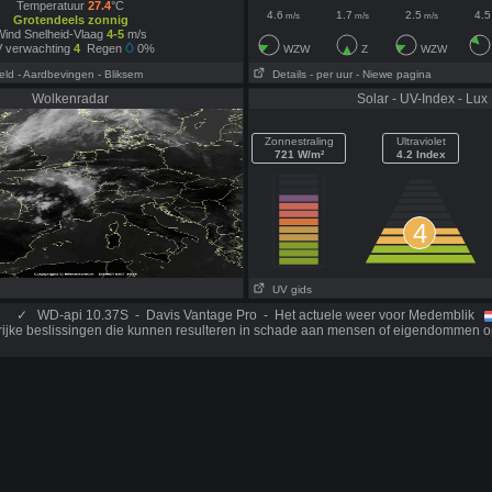
Temperatuur
27.4
°C
4.6
1.7
2.5
4.5
m/s
m/s
m/s
Grotendeels zonnig
ind Snelheid-Vlaag
4-5
m/s
 verwachting
4
Regen
0%
WZW
Z
WZW
eld
- Aardbevingen
- Bliksem
Details
- per uur
- Niewe pagina
Wolkenradar
Solar - UV-Index - Lux
Zonnestraling
Ultraviolet
721 W/m²
4.2 Index
4
UV gids
✓
WD-api 10.37S - Davis Vantage Pro - Het actuele weer voor Medemblik
rijke beslissingen die kunnen resulteren in schade aan mensen of eigendommen o