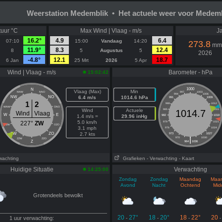
Weerstation Medemblik • Het actuele weer voor Medem
uur °C
Max Wind | Vlaag - m/s
Ja
16.2°
4.9
6.4
07:10
15:00
Vandaag
14:20
273.8
mm
11.9°
8.3
12.4
8
5
Augustus
5
2026
-4.8°
12.1
18.7
6 Jan
25 Mrt
2026
5 Apr
Wind | Vlaag - m/s
Barometer - hPa
15:02:42
1000
N
Vlaag (Max)
Min
NNW
NNO
997
1003
994
1006
NW
NO
6.4 m/s
1014.6 hPa
991
1009
1
2
988
1012
WNW
ONO
Wind
Actuele
985
1015
1014.7
Wind
Vlaag
W
E
1.4 m/s =
29.96 inHg
982
1018
5.0 km/h
227°
ZW
979
1021
WZW
OZO
3.1 mph
976
1024
ZW
ZO
2.7 kts
973
1027
|
970
1030
ZZW
ZZO
Z
964
1036
wachting
Grafieken
- Verwachting
- Kaart
Huidige Situatie
Verwachting
14:25:00
Zondag
Zondag
Maandag
Maa
Avond
Nacht
Ochtend
Mid
Grotendeels bewolkt
20
27°
18
20°
18
22°
20
1 uur verwachting:
-
-
-