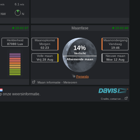
6.1
m/s
m/s
NW
N
Maanfase
15:02:37
15:02:40
Herlderheid
Maanopkomst
Maanondergang
87080 Lux
Morgen
Vandaag
14%
02:23
19:46
Verlicht
Volle maan
Nieuwe maan
Afnemende maan
Vrij 28 Aug
Woe 12 Aug
Perseids
Maan informatie
- Meteoren
p onze weersinformatie.
Credits, contact en . . .