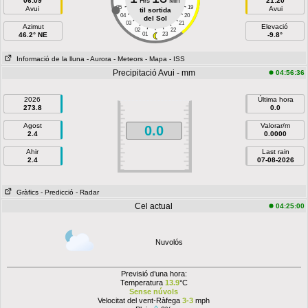
06:09
Hrs
Min
21:20
05
19
Avui
Avui
til sortida
04
20
del Sol
03
21
Azimut
Elevació
02
22
46.2° NE
01
23
-9.8°
Informació de la lluna
- Aurora
- Meteors
- Mapa
- ISS
Precipitació Avui - mm
04:56:36
2026
Última hora
273.8
0.0
Agost
Valorar/m
0.0
2.4
0.0000
Ahir
Last rain
2.4
07-08-2026
Gràfics
- Predicció
- Radar
Cel actual
04:25:00
Nuvolós
Previsió d’una hora:
Temperatura
13.9
°C
Sense núvols
Velocitat del vent-Ràfega
3-3
mph