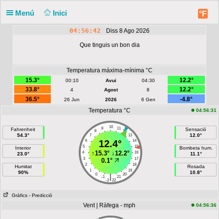
Menú
Inici
°F
04:56:42
Diss 8 Ago 2026
Que tinguis un bon dia
Temperatura màxima-mínima °C
15.3°
12.2°
00:10
Avui
04:30
33.8°
12.2°
4
Agost
8
36.5°
-4.8°
26 Jun
2026
6 Gen
Temperatura °C
04:56:31
10
9
11
Fahrenheit
Sensació
8
12
54.3°
12.0°
7
13
6
12.4°
14
5
15
Interior
Bombeta hum.
↑
15.3°
↓
12.2°
4
16
23.0°
11.1°
3
17
0.1°
2
18
Humitat
Rosada
1
19
90%
10.8°
0
20
|
-1
21
-2
22
Gràfics
- Predicció
Vent | Ràfega - mph
04:56:36