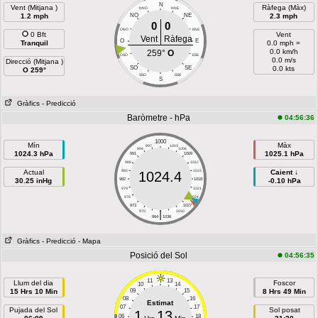
N
Vent (Mitjana )
Ràfega (Màx)
NNO
NNE
1.2 mph
NO
NE
2.3 mph
0
0
ONO
ENE
0 Bft
Vent
Vent
Ràfega
O
E
Tranquil
0.0 mph =
0.0 km/h
259°
O
OSO
ESE
0.0 m/s
Direcció (Mitjana )
SO
SE
0.0 kts
O 259°
SSO
SSE
S
Gràfics
- Predicció
Baròmetre - hPa
04:56:36
1000
Mín
Màx
997
1003
994
1006
1024.3 hPa
1025.1 hPa
991
1009
988
1012
Actual
985
1015
Caient ↓
1024.4
30.25 inHg
982
1018
-0.10 hPa
979
1021
976
1024
973
1027
|
970
1030
964
1036
Gràfics
- Predicció
- Mapa
Posició del Sol
04:56:35
11
13
Llum del dia
Foscor
10
14
15 Hrs 10 Min
09
15
8 Hrs 49 Min
08
16
Estimat
07
17
Pujada del Sol
Sol posat
1
13
06
18