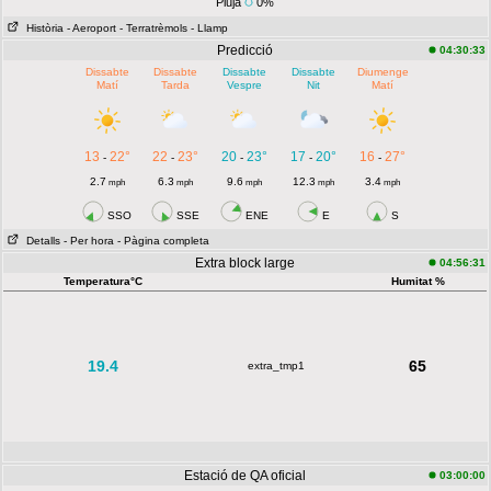
Pluja
0%
Història
- Aeroport
- Terratrèmols
- Llamp
Predicció
04:30:33
Dissabte
Dissabte
Dissabte
Dissabte
Diumenge
Matí
Tarda
Vespre
Nit
Matí
13
22°
22
23°
20
23°
17
20°
16
27°
-
-
-
-
-
2.7
6.3
9.6
12.3
3.4
mph
mph
mph
mph
mph
SSO
SSE
ENE
E
S
Detalls
- Per hora
- Pàgina completa
Extra block large
04:56:31
Temperatura°C
Humitat %
19.4
65
extra_tmp1
Estació de QA oficial
03:00:00