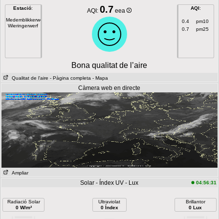
0.7
Estació
:
AQI
:
AQI:
eea
Medemblikkerweg
0.4
pm10
Wieringerwerf
0.7
pm25
Bona qualitat de l’aire
Qualitat de l'aire
- Pàgina completa
- Mapa
Càmera web en directe
Ampliar
Solar - Índex UV - Lux
04:56:31
Radiació Solar
Ultraviolat
Brillantor
0 W/m²
0 Índex
0 Lux