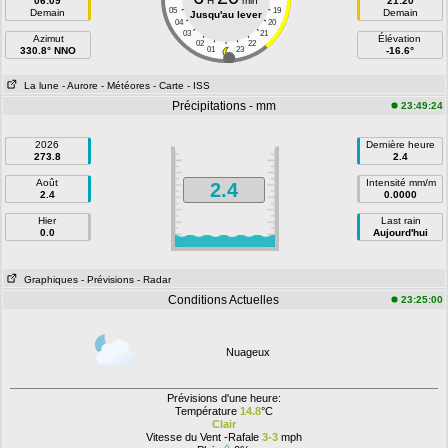
06:09
H
min
21:20
05
19
Demain
Demain
Jusqu'au lever
04
20
03
21
Azimut
Élévation
02
22
330.8° NNO
01
23
-16.6°
La lune
- Aurore
- Météores
- Carte
- ISS
Précipitations - mm
23:49:24
2026
Dernière heure
273.8
2.4
Août
Intensité mm/m
2.4
2.4
0.0000
Hier
Last rain
0.0
Aujourd'hui
Graphiques
- Prévisions
- Radar
Conditions Actuelles
23:25:00
Nuageux
Prévisions d'une heure:
Température
14.8
°C
Clair
Vitesse du Vent -Rafale
3-3
mph