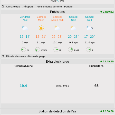
Pluie
0%
Climatologie
- Aéroport
- Tremblements de terre
- Foudre
Prévisions
23:30:32
Vendredi
Samedi
Samedi
Samedi
Samedi
Nuit
Matin
Après midi
Soir
Nuit
12
14°
12
21°
22
23°
20
23°
17
20°
-
-
-
-
-
2
3.1
10.1
9.2
11.9
mph
mph
mph
mph
mph
O
OSO
E
ENE
E
Détails
- horaires
- Nouvelle page
Extra block large
23:49:19
Température°C
Humidité %
19.4
65
extra_tmp1
Station de détection de l'air
22:00:00