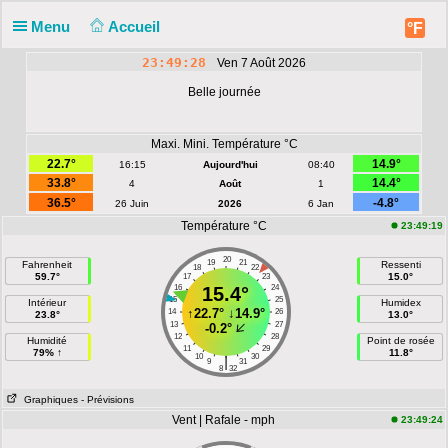
Menu
Accueil
°F
23:49:28
Ven 7 Août 2026
Belle journée
Maxi. Mini. Température °C
22.7°
14.9°
16:15
Aujourd'hui
08:40
33.8°
14.4°
4
Août
1
36.5°
-4.8°
26 Juin
2026
6 Jan
Température °C
23:49:19
20
19
21
Fahrenheit
Ressenti
18
22
59.7°
15.0°
17
23
16
15.4°
24
15
25
Intérieur
Humidex
↑
22.7°
↓
14.9°
14
26
23.8°
13.0°
13
27
-0.2°
12
28
Humidité
Point de rosée
11
29
79% ↑
11.8°
10
30
|
9
31
8
32
Graphiques
- Prévisions
Vent | Rafale - mph
23:49:24