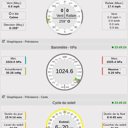
N
Vent (Moy.)
Rafale (Maxi.)
NNO
NNE
0.0 mph
NO
NE
17.4 mph
0
0
ONO
ENE
0 Bft
Vent
Vent
Rafale
O
E
Calme
0.0 mph =
0.0 km/h
259°
O
OSO
ESE
0.0 m/s
Direction (Moy.)
SO
SE
0.0 kts
O 259°
SSO
SSE
S
Graphiques
- Prévisions
Baromètre - hPa
23:49:24
1000
Mini.
Maxi.
997
1003
994
1006
1024.0 hPa
1025.4 hPa
991
1009
988
1012
Actuellement
985
1015
Hausse ↑
1024.6
30.26 inHg
982
1018
0.20 hPa
979
1021
976
1024
973
1027
|
970
1030
964
1036
Graphiques
- Prévisions
- Carte
Cycle du soleil
23:49:22
11
13
Durée du jour
Durée de la Nuit
10
14
15 H 14 min
09
15
8 H 45 min
08
16
Estimé:
07
17
Lever du soleil
Coucher du soleil
6
20
06
18