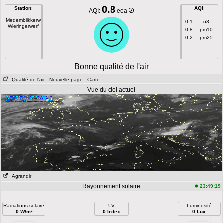
0.8
Station
:
AQI
:
AQI:
eea
Medemblikkerweg
0.1
o3
Wieringerwerf
0.8
pm10
0.2
pm25
Bonne qualité de l'air
Qualité de l'air
- Nouvelle page
- Carte
Vue du ciel actuel
Agrandir
Rayonnement solaire
23:49:19
Radiations solaire
UV
Luminosité
0 W/m²
0 Index
0 Lux