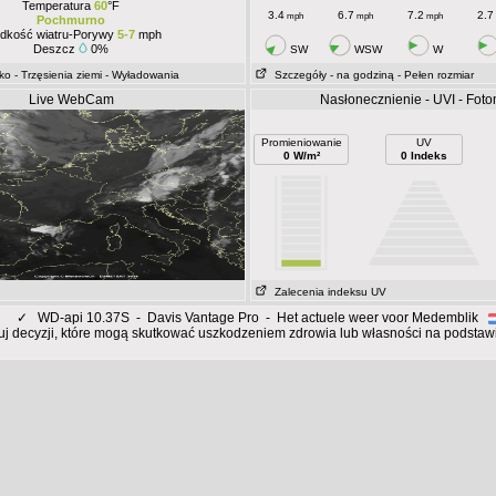
Temperatura
60
°F
3.4
6.7
7.2
2.7
mph
mph
mph
Pochmurno
dkość wiatru-Porywy
5-7
mph
Deszcz
0%
SW
WSW
W
sko
- Trzęsienia ziemi
- Wyładowania
Szczegóły
- na godziną
- Pełen rozmiar
Live WebCam
Nasłonecznienie - UVI - Foto
Promieniowanie
UV
0 W/m²
0 Indeks
Zalecenia indeksu UV
✓
WD-api 10.37S - Davis Vantage Pro - Het actuele weer voor Medemblik
j decyzji, które mogą skutkować uszkodzeniem zdrowia lub własności na podstawie