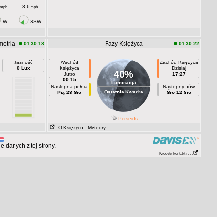
3.6
mph
mph
W
SSW
metria
Fazy Księżyca
01:30:18
01:30:22
Jasność
Wschód
Zachód Księżyca
0 Lux
Księżyca
Dzisiaj
40%
Jutro
17:27
00:15
Luminacja
Następna pełnia
Następny nów
Ostatnia Kwadra
Pią 28 Sie
Śro 12 Sie
Perseids
O Księżycu
- Meteory
 danych z tej strony.
Kredyty, kontakt i . . .