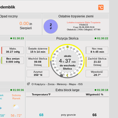
edemblik
°C
Opad roczny
Ostatnie trzęsienie ziemi
0.00
Lokalne trzęsienie Slabe Trzęsienie
in
2
FRANCE
Czas: 06-08-2026 23:16
Sierpień
Głebokość: 2 KMs Odległość: 477 Mil
Pozycja Słońca
01:30:23
01:30:22
11
13
Maks.
Światło dzienne
Noc trwa
10
14
30.27 inHg
15 h 14 min
09
15
8 h 45 min
08
16
około
07
17
Bez zmian
Wschód Słońca
Zachód Słońca
4
37
06
18
0.000 inHg
06:08
h
min
21:22
05
19
Dzisiaj
Dzisiaj
do wschodu
04
20
Słońca
03
21
Azymut
Wysokość
02
22
356° N
01
23
-20.7°
O Księżycu
- Zorza
- Meteory
- Mapa
- ISS
Extra block large
01:00:36
01:30:18
Temperatura°F
Wilgotność %
tek
Sobota
oc
Ranek
68
66
przy gruncie
58°
56
72°
-
-