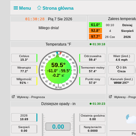
Menu
Strona główna
01:30:28
Zakres temperatu
Pią 7 Sie 2026
61.0°
00:10
Dzisiaj
Miłego dnia!
92.8°
4
Sierpień
97.7°
26 Cze
2026
Temperatura °F
01:30:18
60
58
62
Celsius
Odczuwalna
Wiatr (śred.)
56
64
15.3°
59.4°
4.6 mph
54
66
52
59.5°
68
50
70
Wewnątrz
Termometr mokry
0 Bft
↑
61.0°
↓
59.5°
48
72
77.2°
57.4°
Cisza
46
74
-0.2°
44
76
Wilgotność
Punkt rosy
Kierunek (śred.)
42
78
91% ↑
57.0°
WNW 297°
40
80
|
38
82
36
84
Wykresy
- Prognoza
Wykresy
- Prog
Dzisiejsze opady - in
01:30:23
2026
Ostatnia godzina
10.69
0.00
0.00
Sierpień
Natężenie/m
0.00
0.0000
Pr