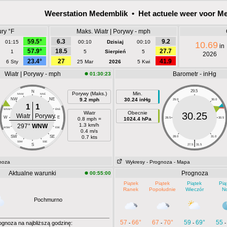
Weerstation Medemblik • Het actuele weer voor M
ry °F
Maks. Wiatr | Porywy - mph
59.5°
6.3
9.2
01:15
00:10
Dzisiaj
00:10
10.69
in
57.9°
18.5
27.7
1
5
Sierpień
5
2026
23.4°
27
41.9
6 Sty
25 Mar
2026
5 Kwi
Wiatr | Porywy - mph
Barometr - inHg
01:30:23
29.5
N
Porywy (Maks.)
Min.
NNW
NNE
NW
NE
9.2 mph
30.24 inHg
29.0
30.0
1
1
WNW
ENE
Wiatr
Obecnie
30.25
Wiatr
Porywy
W
E
0.8 mph =
1024.4 hPa
28.5
30.5
1.3 km/h
297°
WNW
WSW
ESE
0.4 m/s
SW
SE
0.7 kts
28.0
31.0
|
SSW
SSE
S
27.5
31.5
noza
Wykresy
- Prognoza
- Mapa
Aktualne warunki
Prognoza
00:55:00
Piątek
Piątek
Piątek
Pią
Ranek
Popołudnie
Wieczór
N
Pochmurno
57
66°
67
70°
59
69°
55
ognoza na najbliższą godzinę:
-
-
-