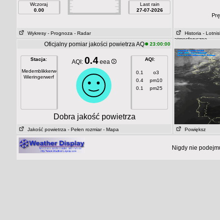
Wczoraj
Last rain
0.00
27-07-2026
Prę
Wykresy
- Prognoza
- Radar
Historia
- Lotni
atmosferyczne
Oficjalny pomiar jakości powietrza AQ
23:00:00
0.4
Stacja
:
AQI
:
AQI:
eea
Medemblikkerweg
0.1
o3
Wieringerwerf
0.4
pm10
0.1
pm25
Dobra jakość powietrza
Jakość powietrza
- Pełen rozmiar
- Mapa
Powiększ
Nigdy nie podejmu