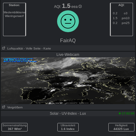
1.5
Station
:
AQI
:
AQI:
eea
Medemblikkerweg
0.2
o3
Wieringerwerf
1.5
pm10
0.2
pm25
FairAQ
Luftqualität
- Volle Seite
- Karte
Live-Webcam
Vergrößern
Solar - UV-Index - Lux
17:02:00
Sonnenstrahlung
Ultraviolett
Helligkeit
367 W/m²
1.6 Index
44325 Lux