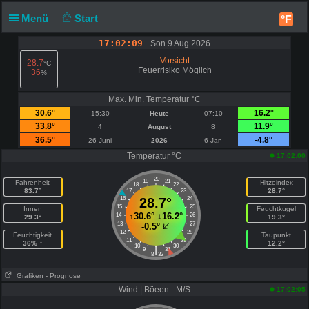
Menü
Start
°F
17:02:09
Son 9 Aug 2026
Vorsicht
28.7
°C
Feuerrisiko Möglich
36
%
Max. Min. Temperatur °C
30.6°
16.2°
15:30
Heute
07:10
33.8°
11.9°
4
August
8
36.5°
-4.8°
26 Juni
2026
6 Jan
Temperatur °C
17:02:00
20
19
21
Fahrenheit
Hitzeindex
18
22
83.7°
28.7°
17
23
16
28.7°
24
15
25
Innen
Feuchtkugel
↑
30.6°
↓
16.2°
14
26
29.3°
19.3°
13
27
-0.5°
12
28
Feuchtigkeit
Taupunkt
11
29
36% ↑
12.2°
10
30
|
9
31
8
32
Grafiken
- Prognose
Wind | Böeen - M/S
17:02:05