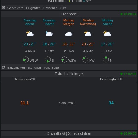
UVI Prognose
1
Regen
0%
Geschichte
- Flughafen
- Erdbeben
- Blitz
Prognose
16:20:24
Sonntag
Sonntag
Montag
Montag
Montag
Abend
Nacht
Morgen
Nachmittag
Abend
20
27°
18
20°
18
22°
20
21°
17
20°
-
-
-
-
-
4.6
1.7
2.5
4.5
6.1
M/S
M/S
M/S
M/S
M/S
WSW
S
WSW
NW
N
Einzelheiten
- Stündlich
- Volle Seite
Extra block large
17:02:00
Temperatur°C
Feuchtigkeit %
31.1
34
extra_tmp1
Offizielle AQ-Sensorstation
15:00:00