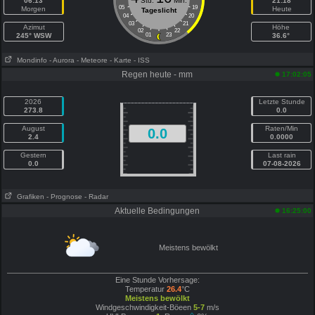
06:13
Std.
Min.
21:18
05
19
Morgen
Heute
Tageslicht
04
20
03
21
Azimut
Höhe
02
22
245° WSW
01
23
36.6°
Mondinfo
- Aurora
- Meteore
- Karte
- ISS
Regen heute - mm
17:02:05
2026
Letzte Stunde
273.8
0.0
August
Raten/Min
0.0
2.4
0.0000
Gestern
Last rain
0.0
07-08-2026
Grafiken
- Prognose
- Radar
Aktuelle Bedingungen
16:25:00
Meistens bewölkt
Eine Stunde Vorhersage:
Temperatur
26.4
°C
Meistens bewölkt
Windgeschwindigkeit-Böeen
5-7
m/s