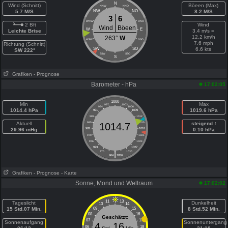
N
Wind (Schnitt)
Böeen (Max)
NNW
NNO
5.7 M/S
NW
NO
8.2 M/S
3
6
WNW
ONO
2 Bft
Wind
Wind
Böeen
W
E
Leichte Brise
3.4 m/s =
12.2 km/h
263°
W
WSW
OSO
7.6 mph
Richtung (Schnitt)
SW
SO
6.6 kts
SW 222°
SSW
SSO
S
Grafiken
- Prognose
Barometer - hPa
17:02:05
1000
Min
Max
997
1003
994
1006
1014.4 hPa
1019.6 hPa
991
1009
988
1012
Aktuell
985
1015
steigend ↑
1014.7
29.96 inHg
982
1018
0.10 hPa
979
1021
976
1024
973
1027
|
970
1030
964
1036
Grafiken
- Prognose
- Karte
Sonne, Mond und Weltraum
17:02:02
11
13
Tageslicht
Dunkelheit
10
14
15 Std.07 Min.
09
15
8 Std.52 Min.
08
16
Geschätzt:
07
17
Sonnenaufgang
Sonnenuntergang
4
16
06
18