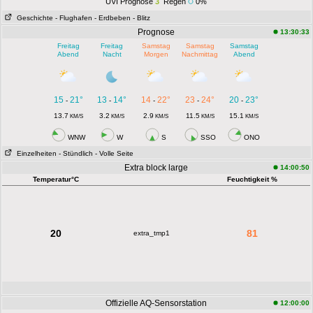
UVI Prognose
3
Regen
0%
Geschichte
- Flughafen
- Erdbeben
- Blitz
Prognose
13:30:33
Freitag
Freitag
Samstag
Samstag
Samstag
Abend
Nacht
Morgen
Nachmittag
Abend
15
21°
13
14°
14
22°
23
24°
20
23°
-
-
-
-
-
13.7
3.2
2.9
11.5
15.1
KM/S
KM/S
KM/S
KM/S
KM/S
WNW
W
S
SSO
ONO
Einzelheiten
- Stündlich
- Volle Seite
Extra block large
14:00:50
Temperatur°C
Feuchtigkeit %
20
81
extra_tmp1
Offizielle AQ-Sensorstation
12:00:00