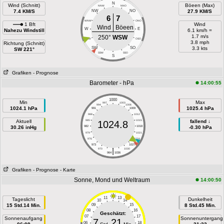
N
Wind (Schnitt)
Böeen (Max)
NNW
NNO
7.4 KM/S
NW
NO
27.9 KM/S
6
7
WNW
ONO
1 Bft
Wind
Wind
Böeen
W
E
Nahezu Windstill
6.1 km/h =
1.7 m/s
250°
WSW
WSW
OSO
3.8 mph
Richtung (Schnitt)
SW
SO
3.3 kts
SW 221°
SSW
SSO
S
Grafiken
- Prognose
Barometer - hPa
14:00:55
1000
Min
Max
997
1003
994
1006
1024.1 hPa
1025.4 hPa
991
1009
988
1012
Aktuell
985
1015
fallend ↓
1024.8
30.26 inHg
982
1018
-0.30 hPa
979
1021
976
1024
973
1027
|
970
1030
964
1036
Grafiken
- Prognose
- Karte
Sonne, Mond und Weltraum
14:00:50
11
13
Tageslicht
Dunkelheit
10
14
15 Std.14 Min.
09
15
8 Std.45 Min.
08
16
Geschätzt:
07
17
Sonnenaufgang
Sonnenuntergang
7
21
06
18