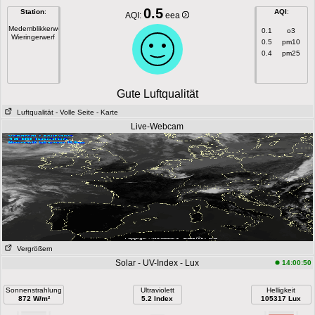
0.5
Station
:
AQI
:
AQI:
eea
Medemblikkerweg
0.1
o3
Wieringerwerf
0.5
pm10
0.4
pm25
Gute Luftqualität
Luftqualität
- Volle Seite
- Karte
Live-Webcam
Vergrößern
Solar - UV-Index - Lux
14:00:50
Sonnenstrahlung
Ultraviolett
Helligkeit
872 W/m²
5.2 Index
105317 Lux