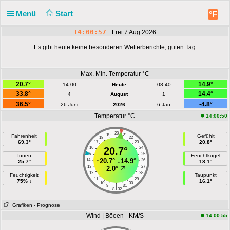
Menü
Start
°F
14:00:57
Frei 7 Aug 2026
Es gibt heute keine besonderen Wetterberichte, guten Tag
Max. Min. Temperatur °C
20.7°
14.9°
14:00
Heute
08:40
33.8°
14.4°
4
August
1
36.5°
-4.8°
26 Juni
2026
6 Jan
Temperatur °C
14:00:50
20
19
21
Fahrenheit
Gefühlt
18
22
69.3°
20.8°
17
23
16
20.7°
24
15
25
Innen
Feuchtkugel
↑
20.7°
↓
14.9°
14
26
25.7°
18.1°
13
27
2.0°
12
28
Feuchtigkeit
Taupunkt
11
29
75% ↓
16.1°
10
30
|
9
31
8
32
Grafiken
- Prognose
Wind | Böeen - KM/S
14:00:55