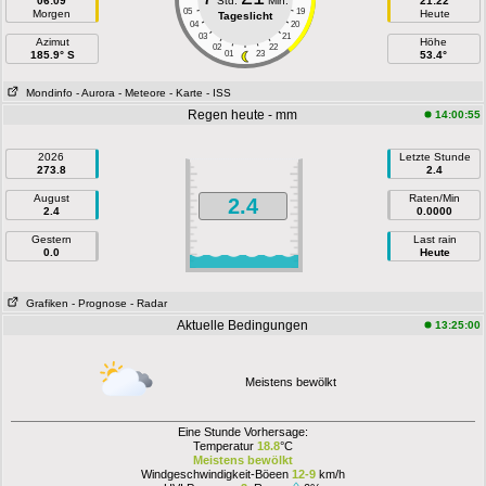
06:09
Std.
Min.
21:22
05
19
Morgen
Heute
Tageslicht
04
20
03
21
Azimut
Höhe
02
22
185.9° S
01
23
53.4°
Mondinfo
- Aurora
- Meteore
- Karte
- ISS
Regen heute - mm
14:00:55
2026
Letzte Stunde
273.8
2.4
August
Raten/Min
2.4
2.4
0.0000
Gestern
Last rain
0.0
Heute
Grafiken
- Prognose
- Radar
Aktuelle Bedingungen
13:25:00
Meistens bewölkt
Eine Stunde Vorhersage:
Temperatur
18.8
°C
Meistens bewölkt
Windgeschwindigkeit-Böeen
12-9
km/h