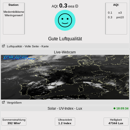
0.3
Station
:
AQI
:
AQI:
eea
Medemblikkerweg
0.1
o3
Wieringerwerf
0.3
pm10
Gute Luftqualität
Luftqualität
- Volle Seite
- Karte
Live-Webcam
Vergrößern
Solar - UV-Index - Lux
18:09:34
Sonnenstrahlung
Ultraviolett
Helligkeit
392 W/m²
1.2 Index
47344 Lux