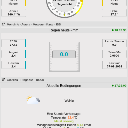
06:11
Std.
Min.
21:20
05
19
Morgen
Heute
Tageslicht
04
20
03
21
Azimut
Höhe
02
22
260.4° W
01
23
27.2°
Mondinfo
- Aurora
- Meteore
- Karte
- ISS
Regen heute - mm
18:09:39
2026
Letzte Stunde
273.8
0.0
August
Raten/Min
0.0
2.4
0.0000
Gestern
Last rain
2.4
07-08-2026
Grafiken
- Prognose
- Radar
Aktuelle Bedingungen
17:25:00
Wolkig
Eine Stunde Vorhersage:
Temperatur
22.4
°C
Meist sonnig
Windgeschwindigkeit-Böeen
8-13
km/h