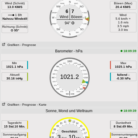
N
Wind (Schnitt)
Böeen (Max)
NNW
NNO
13.0 KM/S
NW
NO
20.4 KM/S
6
7
WNW
ONO
1 Bft
Wind
Wind
Böeen
W
E
Nahezu Windstill
5.6 km/h =
1.6 m/s
94°
O
WSW
OSO
3.5 mph
Richtung (Schnitt)
SW
SO
3.0 kts
O 95°
SSW
SSO
S
Grafiken
- Prognose
Barometer - hPa
18:09:39
1000
Min
Max
997
1003
994
1006
1021.1 hPa
1025.1 hPa
991
1009
988
1012
Aktuell
985
1015
fallend ↓
1021.2
30.16 inHg
982
1018
-0.30 hPa
979
1021
976
1024
973
1027
|
970
1030
964
1036
Grafiken
- Prognose
- Karte
Sonne, Mond und Weltraum
18:09:39
11
13
Tageslicht
Dunkelheit
10
14
15 Std.10 Min.
09
15
8 Std.49 Min.
08
16
Geschätzt:
07
17
Sonnenaufgang
Sonnenuntergang
3
10
06
18