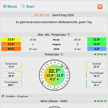
Menü
Start
°F
18:09:46
Sam 8 Aug 2026
Es gibt heute keine besonderen Wetterberichte, guten Tag
Max. Min. Temperatur °C
23.9°
11.9°
16:50
Heute
06:30
33.8°
11.9°
4
August
8
36.5°
-4.8°
26 Juni
2026
6 Jan
Temperatur °C
18:09:34
20
19
21
Fahrenheit
Gefühlt
18
22
72.9°
22.3°
17
23
16
22.7°
24
15
25
Innen
Feuchtkugel
↑
23.9°
↓
11.9°
14
26
26.6°
16.4°
13
27
-0.1°
12
28
Feuchtigkeit
Taupunkt
11
29
48% ↑
11.1°
10
30
|
9
31
8
32
Grafiken
- Prognose
Wind | Böeen - KM/S
18:09:39