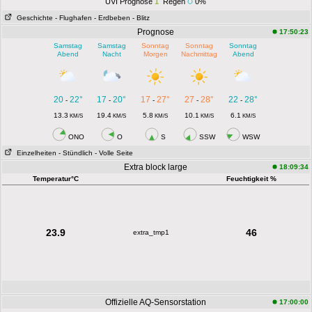
UVI Prognose
1
Regen
0%
Geschichte
- Flughafen
- Erdbeben
- Blitz
Prognose
17:50:23
Samstag
Samstag
Sonntag
Sonntag
Sonntag
Abend
Nacht
Morgen
Nachmittag
Abend
20
22°
17
20°
17
27°
27
28°
22
28°
-
-
-
-
-
13.3
19.4
5.8
10.1
6.1
KM/S
KM/S
KM/S
KM/S
KM/S
ONO
O
S
SSW
WSW
Einzelheiten
- Stündlich
- Volle Seite
Extra block large
18:09:34
Temperatur°C
Feuchtigkeit %
23.9
46
extra_tmp1
Offizielle AQ-Sensorstation
17:00:00