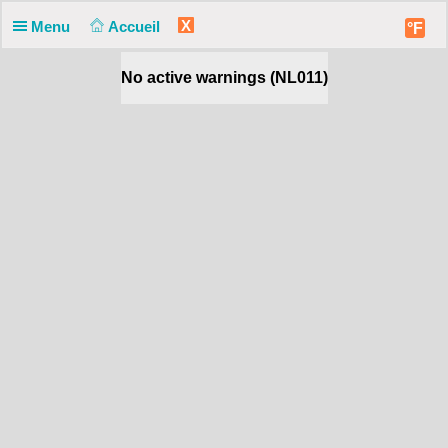
X
Menu
Accueil
°F
No active warnings (NL011)