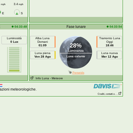
3
3.4
mph
mph
E
S
x
Fase lunare
04:33:48
04:33:54
Luminosità
Alba Luna
Tramonto Luna
0 Lux
Domani
Oggi
28%
01:09
18:46
Luminanza
Luna piena
Luna nuova
Luna calante
Ven 28 Ago
Mer 12 Ago
Perseids
Info Luna
- Meteore
azioni meteorologiche.
Crediti, contatti e . . .