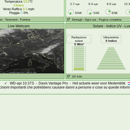
Temperatura
13.9
°C
2.7
6.3
9.6
12.
mph
mph
mph
Chiaro
Vento-Raffica
3-3
mph
Pioggia
0%
SSW
SSE
ENE
to
- Terremoti
- Fulmine
Dettagli
- Ogni ora
- Pagina completa
Live-Webcam
Solare - Indice UV - Lu
Radiazione
Ultravioletto
solare
0 Indice
0 W/m²
UV Info
✓
WD-api 10.37S - Davis Vantage Pro - Het actuele weer voor Medemblik
isioni importanti che potrebbero causare danni a persone o cose su queste inform