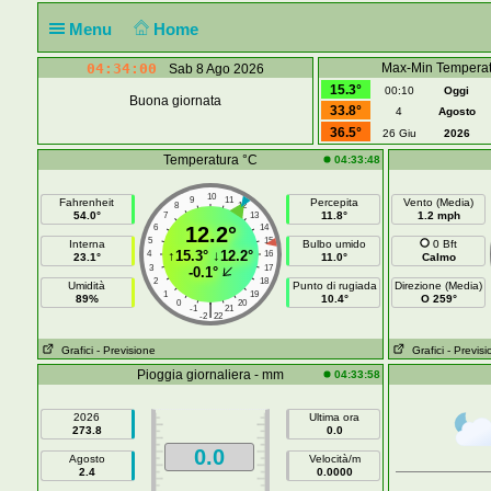
Menu
Home
04:34:00
Max-Min Temperat
Sab 8 Ago 2026
15.3°
00:10
Oggi
Buona giornata
33.8°
4
Agosto
36.5°
26 Giu
2026
Temperatura °C
04:33:48
10
9
11
Fahrenheit
Percepita
Vento (Media)
8
12
54.0°
11.8°
1.2 mph
7
13
6
12.2°
14
5
15
Interna
Bulbo umido
0 Bft
↑
15.3°
↓
12.2°
4
16
23.1°
11.0°
Calmo
3
17
-0.1°
2
18
Umidità
Punto di rugiada
Direzione (Media)
1
19
89%
10.4°
O 259°
0
20
|
-1
21
-2
22
Grafici
- Previsione
Grafici
- Previs
Pioggia giornaliera - mm
04:33:58
2026
Ultima ora
273.8
0.0
0.0
Agosto
Velocità/m
2.4
0.0000