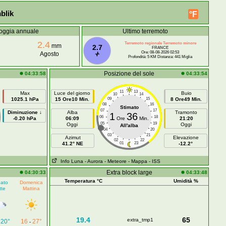
blik
°F
oggia annuale
Ultimo terremoto
2.4
Terremoto regionale Terremoto minore
mm
2.7
FRANCE
Ore: 08-08-2026 02:53
Agosto
Profondità: 5 KM Distanza: 441 Miglia
Posizione del sole
04:33:58
04:33:54
11
13
Max
Luce del giorno
Buio
10
14
1025.1 hPa
15 Ore10 Min.
09
15
8 Ore49 Min.
08
16
Stimato
07
17
Diminuzione ↓
Alba
Tramonto
1
36
06
18
-0.20 hPa
06:09
Ore
Min.
21:20
05
19
Oggi
Oggi
All'alba
04
20
03
21
Azimut
Elevazione
02
22
41.2° NE
01
23
-12.2°
Info Luna
- Aurora
- Meteore
- Mappa
- ISS
Extra block large
04:30:33
04:33:48
Temperatura °C
Umidità %
ato
Domenica
tte
Mattina
19.4
65
extra_tmp1
20°
16
27°
-
-