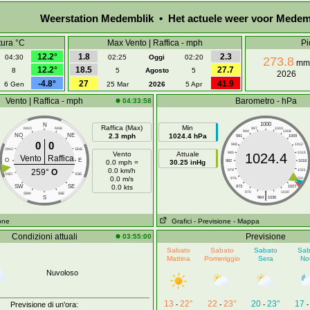
Weerstation Medemblik • Het actuele weer voor Medem
ura °C
Max Vento | Raffica - mph
Pi
12.2°
1.8
2.3
04:30
02:25
Oggi
02:20
273.8
mm
12.2°
18.5
27.7
8
5
Agosto
5
2026
-4.8°
27
41.9
6 Gen
25 Mar
2026
5 Apr
Vento | Raffica - mph
Barometro - hPa
04:33:58
1000
N
Raffica (Max)
Min
NNO
NNE
997
1003
994
1006
NO
NE
2.3 mph
1024.4 hPa
991
1009
0
0
988
1012
ONO
ENE
Vento
Attuale
985
1015
1024.4
Vento
Raffica
O
E
0.0 mph =
30.25 inHg
982
1018
0.0 km/h
259°
O
979
1021
OSO
ESE
0.0 m/s
976
1024
SW
SE
0.0 kts
973
1027
|
970
1030
SSW
SSE
S
964
1036
ione
Grafici
- Previsione
- Mappa
Condizioni attuali
Previsione
03:55:00
Sabato
Sabato
Sabato
Sab
Mattina
Pomeriggio
Sera
No
Nuvoloso
13
22°
22
23°
20
23°
17
Previsione di un'ora:
-
-
-