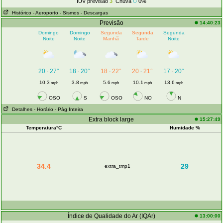
IUV previsão
3
Chuva
0%
Histórico
- Aeroporto
- Sismos
- Descargas
Previsão
14:40:23
Domingo
Domingo
Segunda
Segunda
Segunda
Noite
Noite
Manhã
Tarde
Noite
20
27°
18
20°
18
22°
20
21°
17
20°
-
-
-
-
-
10.3
3.8
5.6
10.1
13.6
mph
mph
mph
mph
mph
OSO
S
OSO
NO
N
Detalhes
- Horário
- Pág Inteira
Extra block large
15:27:49
Temperatura°C
Humidade %
34.4
29
extra_tmp1
Índice de Qualidade do Ar (IQAr)
13:00:00