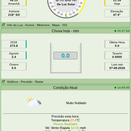
06:13
hrs
min
21:18
05
19
Amanhã
Hoje
De Luz Solar
04
20
03
21
Azimute
Elevação
02
22
218° SO
01
23
47.9°
Info da Lua
- Aurora
- Meteoros
- Mapa
- ISS
Chuva hoje - mm
15:27:54
2026
Última Hora
273.8
0.0
Agosto
Taxa/m
0.0
2.4
0.0000
Ontem
Last rain
0.0
07-08-2026
Gráficos
- Previsão
- Radar
Condição Atual
14:55:00
Muito Nublado
Previsão esta hora:
Temperatura
27.4
°C
Pouco Nublado
Vel. Vento-Rajada
12-15
mph