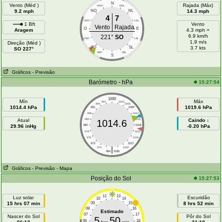
N
Vento (Méd )
Rajada (Máx)
NNO
NNL
9.2 mph
NO
NL
14.3 mph
4
7
ONO
LNL
1 Bft
Vento
Vento
Rajada
O
E
Aragem
4.3 mph =
6.9 km/h
221°
SO
OSO
LSL
1.9 m/s
Direção (Méd )
SO
SL
3.7 kts
SO 227°
SSO
SSL
S
Gráficos
- Previsão
Barómetro - hPa
15:27:54
1000
Mín
Máx
997
1003
994
1006
1014.4 hPa
1019.6 hPa
991
1009
988
1012
Atual
985
1015
Caindo ↓
1014.6
29.96 inHg
982
1018
-0.20 hPa
979
1021
976
1024
973
1027
|
970
1030
964
1036
Gráficos
- Previsão
- Mapa
Posição do Sol
15:27:53
11
13
Luz solar
Escuridão
10
14
15 hrs 07 min
09
15
8 hrs 52 min
08
16
Estimado
07
17
Nascer do Sol
Pôr do Sol
5
50
06
18