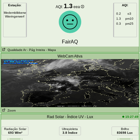
1.3
Estação
:
AQI
:
AQI:
eea
Medemblikkerweg
0.2
o3
Wieringerwerf
1.3
pm10
0.3
pm25
FairAQ
Qualidade Ar
- Pág Inteira
- Mapa
WebCam Ativa
Zoom
Rad Solar - Índice UV - Lux
15:27:49
Radiação Solar
Ultravioleta
Brilho
693 W/m²
3.8 Índice
83698 Lux