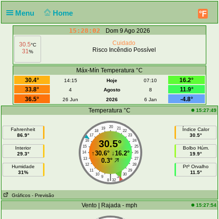
Menu
Home
°F
15:28:02
Dom 9 Ago 2026
Cuidado
30.5
°C
Risco Incêndio Possível
31
%
Máx-Mín Temperatura °C
30.4°
16.2°
14:15
Hoje
07:10
33.8°
11.9°
4
Agosto
8
36.5°
-4.8°
26 Jun
2026
6 Jan
Temperatura °C
15:27:49
20
19
21
Fahrenheit
Índice Calor
18
22
86.9°
30.5°
17
23
16
30.5°
24
15
25
Interior
Bolbo Húm.
↑
30.6°
↓
16.2°
14
26
29.3°
19.9°
13
27
0.3°
12
28
Humidade
Ptº Orvalho
11
29
31%
11.5°
10
30
|
9
31
8
32
Gráficos
- Previsão
Vento | Rajada - mph
15:27:54