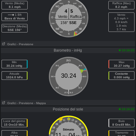
N
Vento (Media)
Raffica (Max)
NNO
NNE
8.1 mph
NO
NE
8.2 mph
4
5
ONO
ENE
1 Bft
Vento
Vento
Raffica
O
E
Bava di Vento
4.3 mph =
6.9 km/h
158°
SSE
OSO
ESE
1.9 m/s
Direzione (Media)
SW
SE
3.7 kts
SSE 156°
SSW
SSE
S
Grafici
- Previsione
Barometro - inHg
10:16:23
29.5
Min
Max
30.24 inHg
30.27 inHg
29.0
30.0
Attuale
Costante
30.24
1024.0 hPa
28.5
30.5
0.000 inHg
28.0
31.0
|
27.5
31.5
Grafici
- Previsione
- Mappa
Posizione del sole
10:16:22
11
13
Luce del giorno
Buio
10
14
15 Ore10 Min.
09
15
8 Ore49 Min.
08
16
Stimato
07
17
Alba
Tramonto
11
04
06
18