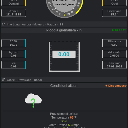
06:11
Ore
Min.
21:20
05
19
Domani
Oggi
Luce del giorno
04
20
03
21
Azimut
Elevazione
02
22
111.7° ESE
01
23
35.2°
Info Luna
- Aurora
- Meteore
- Mappa
- ISS
Pioggia giornaliera - in
10:16:23
2026
Ultima ora
10.78
0.00
Agosto
Velocità/m
0.00
0.09
0.0000
Ieri
Last rain
0.09
07-08-2026
Grafici
- Previsione
- Radar
Condizioni attuali
Disconnesso
Previsione di un'ora:
Temperatura
68
°F
Sole
Vento-Raffica
5-3
mph