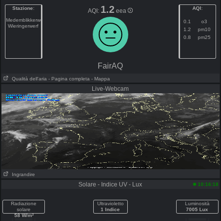
1.2
Stazione
:
AQI
:
AQI:
eea
Medemblikkerweg
0.1
o3
Wieringerwerf
1.2
pm10
0.8
pm25
FairAQ
Qualità dell'aria
- Pagina completa
- Mappa
Live-Webcam
Ingrandire
Solare - Indice UV - Lux
10:16:18
Radiazione
Ultravioletto
Luminosità
solare
1 Indice
7005 Lux
58 W/m²