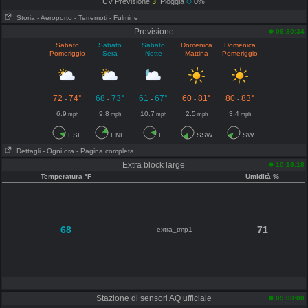
UV Previsione
3
Pioggia
0%
Storia
- Aeroporto
- Terremoti
- Fulmine
Previsione
09:30:34
Sabato
Sabato
Sabato
Domenica
Domenica
Pomeriggio
Sera
Notte
Mattina
Pomeriggio
72
74°
68
73°
61
67°
60
81°
80
83°
-
-
-
-
-
6.9
9.8
10.7
2.5
3.4
mph
mph
mph
mph
mph
ESE
ENE
E
SSW
SW
Dettagli
- Ogni ora
- Pagina completa
Extra block large
10:16:18
Temperatura °F
Umidità %
68
71
extra_tmp1
Stazione di sensori AQ ufficiale
09:00:00