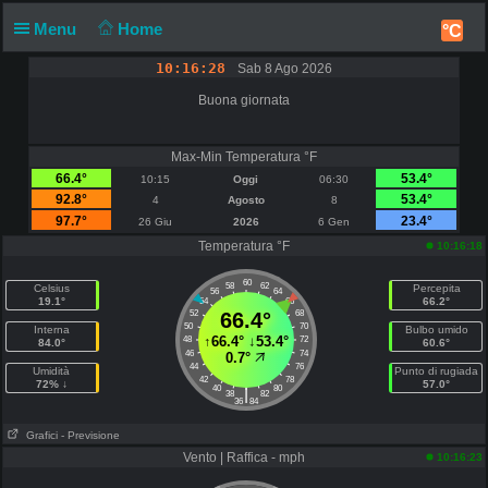
Menu
Home
°C
10:16:29
Sab 8 Ago 2026
Buona giornata
Max-Min Temperatura °F
66.4°
53.4°
10:15
Oggi
06:30
92.8°
53.4°
4
Agosto
8
97.7°
23.4°
26 Giu
2026
6 Gen
Temperatura °F
10:16:18
60
58
62
Celsius
Percepita
56
64
19.1°
66.2°
54
66
52
66.4°
68
50
70
Interna
Bulbo umido
↑
66.4°
↓
53.4°
48
72
84.0°
60.6°
46
74
0.7°
44
76
Umidità
Punto di rugiada
42
78
72% ↓
57.0°
40
80
|
38
82
36
84
Grafici
- Previsione
Vento | Raffica - mph
10:16:23