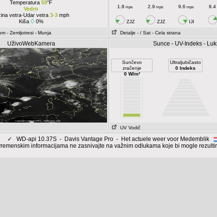
Temperatura
59
°F
1.8
2.9
9.6
9.4
mps
mps
mps
Vedro
ina vetra-Udar vetra
3-3
mph
Kiša
0%
ZJZ
ZJZ
IJI
rom
- Zemljotresi
- Munja
Detalje
- / Sat
- Cela strana
UživoWebKamera
Sunce - UV-Indeks - Luk
Sunčevo
Ultraljubičasto
zračenje
0 Indeks
0 W/m²
UV Vodič
✓
WD-api 10.37S - Davis Vantage Pro - Het actuele weer voor Medemblik
remenskim informacijama ne zasnivajte na važnim odlukama koje bi mogle rezultirat