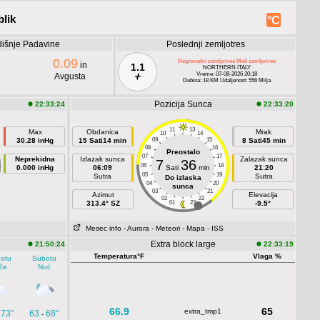
lik
°C
išnje Padavine
Poslednji zemljotres
0.09
Regionalni zemljotres Mali zemljotres
in
1.1
NORTHERN ITALY
Vreme: 07-08-2026 20:18
Avgusta
Dubina: 18 KM Udaljenost: 556 Milja
Pozicija Sunca
22:33:24
22:33:20
11
13
Max
Obdanica
Mrak
10
14
30.28 inHg
15 Sati14 min
09
15
8 Sati45 min
08
16
Preostalo
07
17
Neprekidna
Izlazak sunca
Zalazak sunca
7
36
06
18
0.000 inHg
06:09
Sati
min
21:20
05
19
Sutra
Sutra
Do izlaska
04
20
sunca
03
21
Azimut
Elevacija
02
22
313.4° SZ
01
23
-9.5°
Mesec info
- Aurora
- Meteori
- Mapa
- ISS
Extra block large
21:50:24
22:33:19
Temperatura°F
Vlaga %
otu
Subotu
če
Noć
66.9
65
extra_tmp1
73°
63
68°
-
-