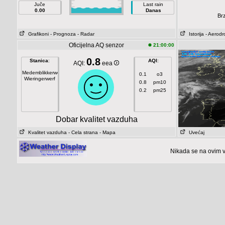
Juče
Last rain
0.00
Danas
Brz
Grafikoni
- Prognoza
- Radar
Istorija
- Aerod
Oficijelna AQ senzor
21:00:00
0.8
Stanica
:
AQI
:
AQI:
eea
Medemblikkerweg
0.1
o3
Wieringerwerf
0.8
pm10
0.2
pm25
Dobar kvalitet vazduha
Kvalitet vazduha
- Cela strana
- Mapa
Uvećaj
Nikada se na ovim v