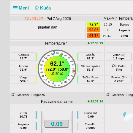
Meni
Kuća
22:33:27
Max-Min Temperat
Pet 7 Avg 2026
72.9°
16:15
Danas
prijatan dan
92.8°
4
Avgusta
97.7°
26 Jun
2026
Temperatura °F
22:33:19
60
58
62
Celzijus
Osećaj
Vetar (Sr)
56
64
16.7°
61.3°
1.2 mps
54
66
52
62.1°
68
50
70
Indoor
Vlažne sijalice
0 Bofor
↑
72.9°
↓
58.8°
48
72
75.9°
57.4°
Tiho
46
74
-0.5°
44
76
Vlaga
Tačka Rose
Pravac (Sr)
42
78
72% ↑
52.9°
Z 259°
40
80
|
38
82
36
84
Grafikoni
- Prognoza
Grafikoni
- Pro
Padavine danas - in
22:33:24
2026
Prošli sat
10.78
0.09
0.09
Avgusta
Trend/m
0.09
0.0000