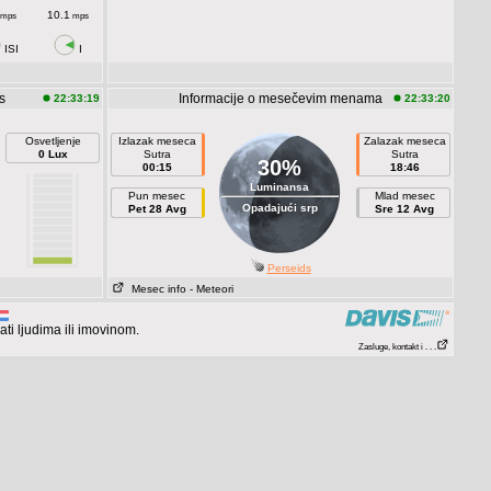
10.1
mps
mps
ISI
I
s
Informacije o mesečevim menama
22:33:19
22:33:20
Osvetljenje
Izlazak meseca
Zalazak meseca
0 Lux
Sutra
Sutra
30%
00:15
18:46
Luminansa
Pun mesec
Mlad mesec
Opadajući srp
Pet 28 Avg
Sre 12 Avg
Perseids
Mesec info
- Meteori
i ljudima ili imovinom.
Zasluge, kontakt i . . .