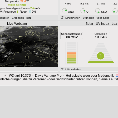
Temperatur
22.4
°C
4
5.1
1.7
2.5
M/S
M/S
M/S
Meist sonnig
geschwindigkeit-Böeen
2-4
m/s
VI Prognose
1
Regen
0%
ONO
O
SSO
lughafen
- Erdbeben
- Blitz
Einzelheiten
- Stündlich
- Volle Seite
Live-Webcam
Solar - UV-Index - Lux
Sonnenstrahlung
Ultraviolett
492 W/m²
1.8 Index
1
UV-Leitfaden
✓
WD-api 10.37S - Davis Vantage Pro - Het actuele weer voor Medemblik
Entscheidungen, die zu Personen- oder Sachschäden führen können, niemals auf d