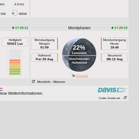
4.6
M/S
M/S
SW
WSW
Mondphasen
17:29:12
17:29:15
Helligkeit
Mondaufgang
Monduntergang
59422 Lux
Morgen
Heute
22%
01:09
18:46
Luminanz
Vollmond
Neumond
Abnehmender
Frei 28 Aug
Mit 12 Aug
Halbmond
Perseids
Mondinfo
- Meteore
iese Wetterinformationen.
Credits, Kontakt und . . .