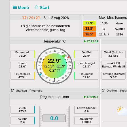
Menü
Start
17:29:21
Max. Min. Temper
Sam 8 Aug 2026
23.9°
16:50
Heute
Es gibt heute keine besonderen
33.8°
4
August
Wetterberichte, guten Tag
36.5°
26 Juni
2026
Temperatur °C
17:29:12
20
19
21
Fahrenheit
Gefühlt
Wind (Schnitt)
18
22
73.2°
22.5°
3.1 M/S
17
23
16
22.9°
24
15
25
Innen
Feuchtkugel
1 Bft
↑
23.9°
↓
11.9°
14
26
26.6°
16.3°
Nahezu Windstill
13
27
0.2°
12
28
Feuchtigkeit
Taupunkt
Richtung (Schnitt)
11
29
47% ↑
11.0°
O 90°
10
30
|
9
31
8
32
Grafiken
- Prognose
Grafiken
- Pro
Regen heute - mm
17:29:17
2026
Letzte Stunde
273.8
0.0
0.0
August
Raten/Min
2.4
0.0000