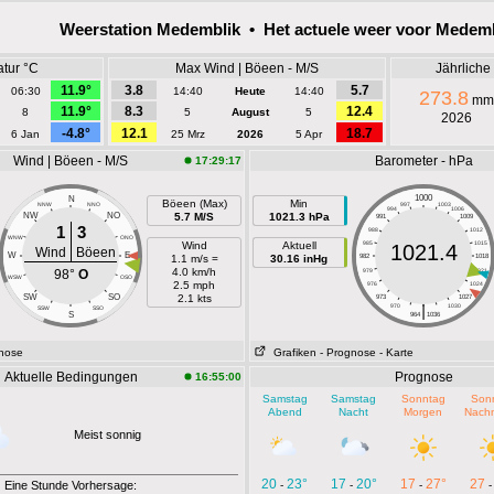
Weerstation Medemblik • Het actuele weer voor Medem
atur °C
Max Wind | Böeen - M/S
Jährlich
11.9°
3.8
5.7
06:30
14:40
Heute
14:40
273.8
mm
11.9°
8.3
12.4
8
5
August
5
2026
-4.8°
12.1
18.7
6 Jan
25 Mrz
2026
5 Apr
Wind | Böeen - M/S
Barometer - hPa
17:29:17
1000
N
Böeen (Max)
Min
NNW
NNO
997
1003
994
1006
NW
NO
5.7 M/S
1021.3 hPa
991
1009
1
3
988
1012
WNW
ONO
Wind
Aktuell
985
1015
1021.4
Wind
Böeen
W
E
1.1 m/s =
30.16 inHg
982
1018
4.0 km/h
98°
O
979
1021
WSW
OSO
2.5 mph
976
1024
SW
SO
2.1 kts
973
1027
|
970
1030
SSW
SSO
S
964
1036
gnose
Grafiken
- Prognose
- Karte
Aktuelle Bedingungen
Prognose
16:55:00
Samstag
Samstag
Sonntag
Son
Abend
Nacht
Morgen
Nachm
Meist sonnig
20
23°
17
20°
17
27°
27
Eine Stunde Vorhersage:
-
-
-