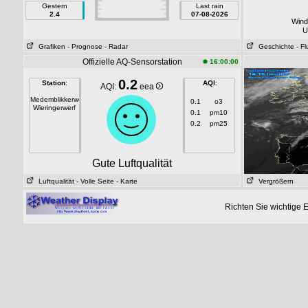
Gestern
Last rain
2.4
07-08-2026
Wind
U
Grafiken
- Prognose
- Radar
Geschichte
- F
Offizielle AQ-Sensorstation
16:00:00
0.2
Station
:
AQI
:
AQI:
eea
Medemblikkerweg
0.1
o3
Wieringerwerf
0.1
pm10
0.2
pm25
Gute Luftqualität
Luftqualität
- Volle Seite
- Karte
Vergrößern
Richten Sie wichtige 