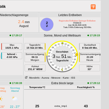
blik
°F
e Niederschlagsmenge
Letztes Erdbeben
2.4
Regionales Erdbeben Geringer Erdbeben
mm
2
FRANCE
Zeit: 08-08-2026 16:55
August
Tiefe: 0 KMs Entfernung: 910 KMs
Sonne, Mond und Weltraum
17:29:17
17:29:15
11
13
Max
Tageslicht
Dunkelheit
10
14
1025.1 hPa
15 Std.10 Min.
09
15
8 Std.49 Min.
08
16
Geschätzt:
07
17
fallend ↓
Sonnenaufgang
Sonnenuntergang
3
51
06
18
-0.60 hPa
06:11
Std.
Min.
21:20
05
19
Morgen
Heute
Tageslicht
04
20
03
21
Azimut
Höhe
02
22
251.6° WSW
01
23
33°
Mondinfo
- Aurora
- Meteore
- Karte
- ISS
Extra block large
17:00:39
17:29:12
Temperatur°C
Feuchtigkeit %
ntag
Sonntag
ittag
Abend
25
43
extra_tmp1
28°
22
27°
-
-