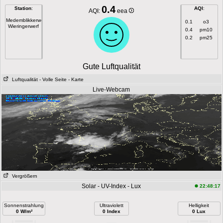
0.4
Station
:
AQI
:
AQI:
eea
Medemblikkerweg
0.1
o3
Wieringerwerf
0.4
pm10
0.2
pm25
Gute Luftqualität
Luftqualität
- Volle Seite
- Karte
Live-Webcam
Vergrößern
Solar - UV-Index - Lux
22:48:17
Sonnenstrahlung
Ultraviolett
Helligkeit
0 W/m²
0 Index
0 Lux