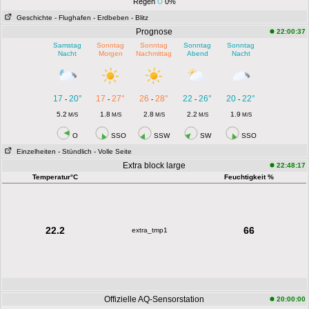
Regen
0%
Geschichte
- Flughafen
- Erdbeben
- Blitz
Prognose
22:00:37
Samstag
Sonntag
Sonntag
Sonntag
Sonntag
Nacht
Morgen
Nachmittag
Abend
Nacht
17
20°
17
27°
26
28°
22
26°
20
22°
-
-
-
-
-
5.2
1.8
2.8
2.2
1.9
M/S
M/S
M/S
M/S
M/S
O
SSO
SSW
SW
SSO
Einzelheiten
- Stündlich
- Volle Seite
Extra block large
22:48:17
Temperatur°C
Feuchtigkeit %
22.2
66
extra_tmp1
Offizielle AQ-Sensorstation
20:00:00