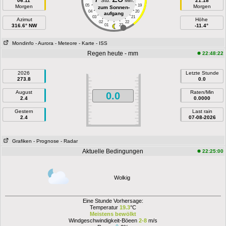
06:11
Std.
Min.
21:18
05
19
Morgen
Morgen
zum Sonnen-
04
20
aufgang
03
21
Azimut
Höhe
02
22
316.6° NW
01
23
-11.4°
Mondinfo
- Aurora
- Meteore
- Karte
- ISS
Regen heute - mm
22:48:22
2026
Letzte Stunde
273.8
0.0
August
Raten/Min
0.0
2.4
0.0000
Gestern
Last rain
2.4
07-08-2026
Grafiken
- Prognose
- Radar
Aktuelle Bedingungen
22:25:00
Wolkig
Eine Stunde Vorhersage:
Temperatur
19.3
°C
Meistens bewölkt
Windgeschwindigkeit-Böeen
2-8
m/s