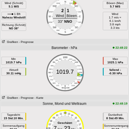
N
Wind (Schnitt)
Böeen (Max)
NNW
NNO
5.1 M/S
NW
NO
5.7 M/S
2
1
WNW
ONO
1 Bft
Wind
Wind
Böeen
W
E
Nahezu Windstill
1.7 m/s =
6.1 km/h
33°
NNO
WSW
OSO
3.8 mph
Richtung (Schnitt)
SW
SO
3.3 kts
NO 38°
SSW
SSO
S
Grafiken
- Prognose
Barometer - hPa
22:48:22
1000
Min
Max
997
1003
994
1006
1019.7 hPa
1025.1 hPa
991
1009
988
1012
Aktuell
985
1015
fallend ↓
1019.7
30.11 inHg
982
1018
-0.30 hPa
979
1021
976
1024
973
1027
|
970
1030
964
1036
Grafiken
- Prognose
- Karte
Sonne, Mond und Weltraum
22:48:19
11
13
Tageslicht
Dunkelheit
10
14
15 Std.10 Min.
09
15
8 Std.49 Min.
08
16
Geschätzt:
07
17
Sonnenaufgang
Sonnenuntergang
7
23
06
18