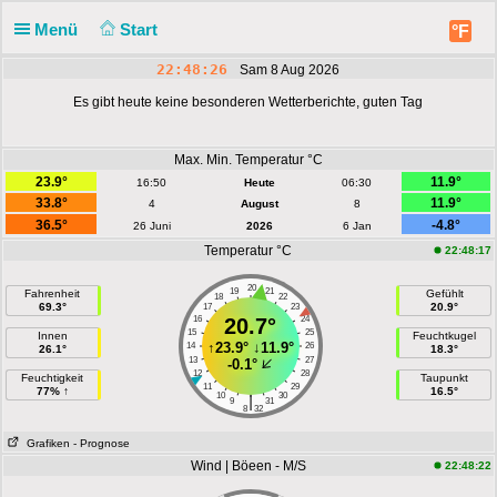
Menü
Start
°F
22:48:26
Sam 8 Aug 2026
Es gibt heute keine besonderen Wetterberichte, guten Tag
Max. Min. Temperatur °C
23.9°
11.9°
16:50
Heute
06:30
33.8°
11.9°
4
August
8
36.5°
-4.8°
26 Juni
2026
6 Jan
Temperatur °C
22:48:17
20
19
21
Fahrenheit
Gefühlt
18
22
69.3°
20.9°
17
23
16
20.7°
24
15
25
Innen
Feuchtkugel
↑
23.9°
↓
11.9°
14
26
26.1°
18.3°
13
27
-0.1°
12
28
Feuchtigkeit
Taupunkt
11
29
77% ↑
16.5°
10
30
|
9
31
8
32
Grafiken
- Prognose
Wind | Böeen - M/S
22:48:22