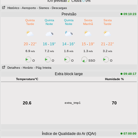
IUV previsão
2
Chuva
0%
Histórico
- Aeroporto
- Sismos
- Descargas
Previsão
09:10:23
Quinta
Quinta
Quinta
Sexta
Sexta
Tarde
Noite
Noite
Manhã
Tarde
20
22°
16
19°
14
16°
15
19°
21
22°
-
-
-
-
-
6.9
7.2
1.6
1.3
3.2
m/s
m/s
m/s
m/s
m/s
O
O
O
SSO
O
Detalhes
- Horário
- Pág Inteira
Extra block large
09:48:17
Temperatura°C
Humidade %
20.6
70
extra_tmp1
Índice de Qualidade do Ar (IQAr)
07:00:00