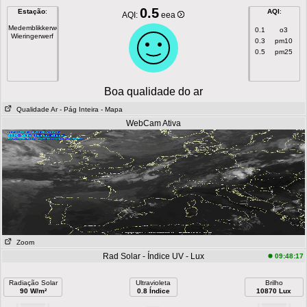
0.5
Estação
:
AQI
:
AQI:
eea
Medemblikkerweg
0.1
o3
Wieringerwerf
0.3
pm10
0.5
pm25
Boa qualidade do ar
Qualidade Ar
- Pág Inteira
- Mapa
WebCam Ativa
Zoom
Rad Solar - Índice UV - Lux
09:48:17
Radiação Solar
Ultravioleta
Brilho
90 W/m²
0.8 Índice
10870 Lux