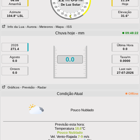
06:08
hrs
min
21:24
05
19
Amanhã
Hoje
De Luz Solar
04
20
03
21
Azimute
Elevação
02
22
104.8° LSL
01
23
31.6°
Info da Lua
- Aurora
- Meteoros
- Mapa
- ISS
Chuva hoje - mm
09:48:22
2026
Última Hora
271.4
0.0
Agosto
Taxa/m
0.0
0.0
0.0000
Ontem
Last rain
0.0
27-07-2026
Gráficos
- Previsão
- Radar
Condição Atual
Offline
Pouco Nublado
Previsão esta hora:
Temperatura
18.6
°C
Pouco Nublado
Vel. Vento-Rajada
7-9
m/s