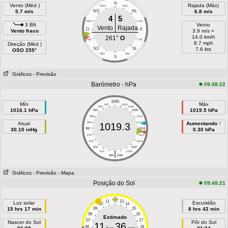
N
Vento (Méd )
Rajada (Máx)
NNO
NNL
5.7 m/s
NO
NL
6.8 m/s
4
5
ONO
LNL
3 Bft
Vento
Vento
Rajada
O
E
Vento fraco
3.9 m/s =
14.0 km/h
261°
O
OSO
LSL
8.7 mph
Direção (Méd )
SO
SL
7.6 kts
OSO 255°
SSO
SSL
S
Gráficos
- Previsão
Barómetro - hPa
09:48:22
1000
Mín
Máx
997
1003
994
1006
1016.1 hPa
1019.5 hPa
991
1009
988
1012
Atual
985
1015
Aumentando ↑
1019.3
30.10 inHg
982
1018
0.30 hPa
979
1021
976
1024
973
1027
|
970
1030
964
1036
Gráficos
- Previsão
- Mapa
Posição do Sol
09:48:21
11
13
Luz solar
Escuridão
10
14
15 hrs 17 min
09
15
8 hrs 42 min
08
16
Estimado
07
17
Nascer do Sol
Pôr do Sol
11
36
06
18