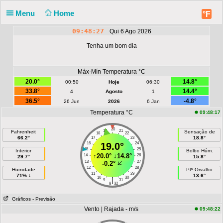
Menu
Home
°F
09:48:27
Qui 6 Ago 2026
Tenha um bom dia
Máx-Mín Temperatura °C
20.0°
14.8°
00:50
Hoje
06:30
33.8°
14.4°
4
Agosto
1
36.5°
-4.8°
26 Jun
2026
6 Jan
Temperatura °C
09:48:17
20
19
21
Fahrenheit
Sensação de
18
22
66.2°
18.8°
17
23
16
19.0°
24
15
25
Interior
Bolbo Húm.
↑
20.0°
↓
14.8°
14
26
29.7°
15.8°
13
27
-0.2°
12
28
Humidade
Ptº Orvalho
11
29
71% ↓
13.6°
10
30
|
9
31
8
32
Gráficos
- Previsão
Vento | Rajada - m/s
09:48:22