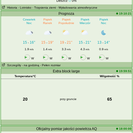
Deszcz
0%
Historia
- Lotnisko
- Trzęsienia ziemi
- Wyładowania atmosferyczne
Prognoza
19:10:21
Czwartek
Piątek
Piątek
Piątek
Piątek
Noc
Ranek
Popołudnie
Wieczór
Noc
15
16°
15
19°
19
21°
15
21°
13
14°
-
-
-
-
-
1.9
1.4
3.3
4.3
0.9
m/s
m/s
m/s
m/s
m/s
W
W
W
W
W
Szczegóły
- na godziną
- Pełen rozmiar
Extra block large
19:59:51
Temperatura°C
Wilgotność %
20
65
przy gruncie
Oficjalny pomiar jakości powietrza AQ
18:00:00