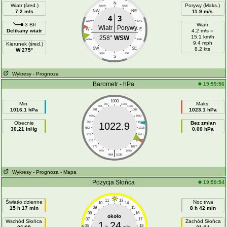
N
Wiatr (śred.)
Porywy (Maks.)
NNW
NNE
7.2 m/s
NW
NE
11.9 m/s
4
3
WNW
ENE
3 Bft
Wiatr
Wiatr
Porywy
W
E
Delikany wiatr
4.2 m/s =
15.1 km/h
258°
WSW
WSW
ESE
9.4 mph
Kierunek (śred.)
SW
SE
8.2 kts
W 275°
SSW
SSE
S
Wykresy
- Prognoza
Barometr - hPa
19:59:56
1000
Min.
Maks.
997
1003
994
1006
1016.1 hPa
1023.1 hPa
991
1009
988
1012
Obecnie
985
1015
Bez zmian
1022.9
30.21 inHg
982
1018
0.00 hPa
979
1021
976
1024
973
1027
|
970
1030
964
1036
Wykresy
- Prognoza
- Mapa
Pozycja Słońca
19:59:54
11
13
Światło dzienne
Noc trwa
10
14
15 h 17 min
09
15
8 h 42 min
08
16
około
07
17
Wschód Słońca
Zachód Słońca
1
24
06
18