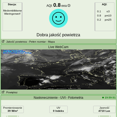
0.8
Stacja
:
AQI
:
AQI:
eea
Medemblikkerweg
0.1
o3
Wieringerwerf
0.8
pm10
0.2
pm25
Dobra jakość powietrza
Jakość powietrza
- Pełen rozmiar
- Mapa
Live WebCam
Powiększ
Nasłonecznienie - UVI - Fotometria
19:59:51
Promieniowanie
UV
Jasność
39 W/m²
0 Indeks
4710 Lux