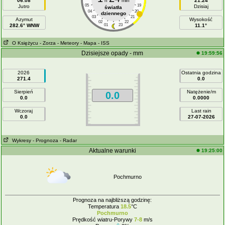
06:08
h
min
21:24
05
19
Jutro
Dzisiaj
światła
04
20
dziennego
03
21
Azymut
Wysokość
02
22
282.6° WNW
01
23
11.1°
O Księżycu
- Zorza
- Meteory
- Mapa
- ISS
Dzisiejsze opady - mm
19:59:56
2026
Ostatnia godzina
271.4
0.0
Sierpień
Natężenie/m
0.0
0.0
0.0000
Wczoraj
Last rain
0.0
27-07-2026
Wykresy
- Prognoza
- Radar
Aktualne warunki
19:25:00
Pochmurno
Prognoza na najbliższą godzinę:
Temperatura
18.5
°C
Pochmurno
Prędkość wiatru-Porywy
7-8
m/s