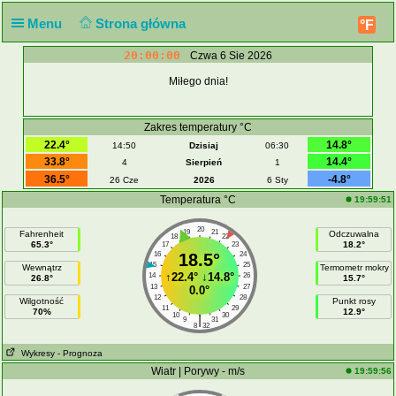
Menu
Strona główna
°F
20:00:00
Czwa 6 Sie 2026
Miłego dnia!
Zakres temperatury °C
22.4°
14.8°
14:50
Dzisiaj
06:30
33.8°
14.4°
4
Sierpień
1
36.5°
-4.8°
26 Cze
2026
6 Sty
Temperatura °C
19:59:51
20
19
21
Fahrenheit
Odczuwalna
18
22
65.3°
18.2°
17
23
16
18.5°
24
15
25
Wewnątrz
Termometr mokry
↑
22.4°
↓
14.8°
14
26
26.8°
15.7°
13
27
0.0°
12
28
Wilgotność
Punkt rosy
11
29
70%
12.9°
10
30
|
9
31
8
32
Wykresy
- Prognoza
Wiatr | Porywy - m/s
19:59:56