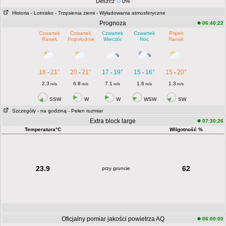
Deszcz
0%
Historia
- Lotnisko
- Trzęsienia ziemi
- Wyładowania atmosferyczne
Prognoza
06:40:22
Czwartek
Czwartek
Czwartek
Czwartek
Piątek
Ranek
Popołudnie
Wieczór
Noc
Ranek
16
21°
20
21°
17
19°
15
16°
15
20°
-
-
-
-
-
2.3
6.8
7.1
1.6
1.3
m/s
m/s
m/s
m/s
m/s
SSW
W
W
WSW
SW
Szczegóły
- na godziną
- Pełen rozmiar
Extra block large
07:30:26
Temperatura°C
Wilgotność %
23.9
62
przy gruncie
Oficjalny pomiar jakości powietrza AQ
06:00:00