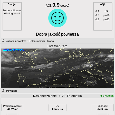
0.9
Stacja
:
AQI
:
AQI:
eea
Medemblikkerweg
0.1
o3
Wieringerwerf
0.4
pm10
0.9
pm25
Dobra jakość powietrza
Jakość powietrza
- Pełen rozmiar
- Mapa
Live WebCam
Powiększ
Nasłonecznienie - UVI - Fotometria
07:30:26
Promieniowanie
UV
Jasność
46 W/m²
0 Indeks
5556 Lux