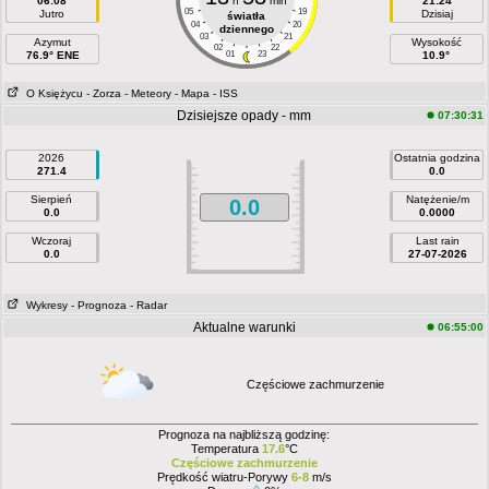
06:08
h
min
21:24
05
19
Jutro
Dzisiaj
światła
04
20
dziennego
03
21
Azymut
Wysokość
02
22
76.9° ENE
01
23
10.9°
O Księżycu
- Zorza
- Meteory
- Mapa
- ISS
Dzisiejsze opady - mm
07:30:31
2026
Ostatnia godzina
271.4
0.0
Sierpień
Natężenie/m
0.0
0.0
0.0000
Wczoraj
Last rain
0.0
27-07-2026
Wykresy
- Prognoza
- Radar
Aktualne warunki
06:55:00
Częściowe zachmurzenie
Prognoza na najbliższą godzinę:
Temperatura
17.6
°C
Częściowe zachmurzenie
Prędkość wiatru-Porywy
6-8
m/s