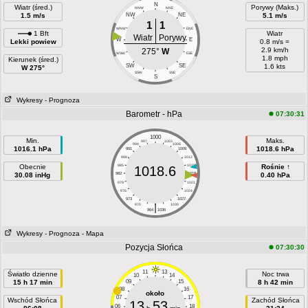
N
Wiatr (śred.)
Porywy (Maks.)
NNW
NNE
1.5 m/s
NW
NE
5.1 m/s
1
1
WNW
ENE
1 Bft
Wiatr
Wiatr
Porywy
W
E
Lekki powiew
0.8 m/s =
2.9 km/h
275°
W
WSW
ESE
1.8 mph
Kierunek (śred.)
SW
SE
1.6 kts
W 275°
SSW
SSE
S
Wykresy
- Prognoza
Barometr - hPa
07:30:31
1000
Min.
Maks.
997
1003
994
1006
1016.1 hPa
1018.6 hPa
991
1009
988
1012
Obecnie
985
1015
Rośnie ↑
1018.6
30.08 inHg
982
1018
0.40 hPa
979
1021
976
1024
973
1027
|
970
1030
964
1036
Wykresy
- Prognoza
- Mapa
Pozycja Słońca
07:30:30
11
13
Światło dzienne
Noc trwa
10
14
15 h 17 min
09
15
8 h 42 min
08
16
około
07
17
Wschód Słońca
Zachód Słońca
13
53
06
18