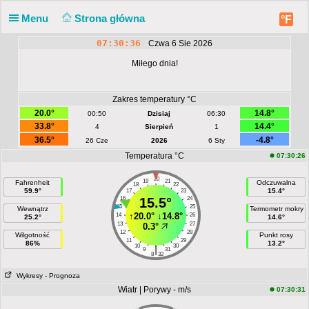
Menu
Strona główna
°F
07:30:36
Czwa 6 Sie 2026
Miłego dnia!
Zakres temperatury °C
20.0°
14.8°
00:50
Dzisiaj
06:30
33.8°
14.4°
4
Sierpień
1
36.5°
-4.8°
26 Cze
2026
6 Sty
Temperatura °C
07:30:26
20
19
21
Fahrenheit
Odczuwalna
18
22
59.9°
15.4°
17
23
16
15.5°
24
15
25
Wewnątrz
Termometr mokry
↑
20.0°
↓
14.8°
14
26
25.2°
14.6°
13
27
0.3°
12
28
Wilgotność
Punkt rosy
11
29
86%
13.2°
10
30
|
9
31
8
32
Wykresy
- Prognoza
Wiatr | Porywy - m/s
07:30:31