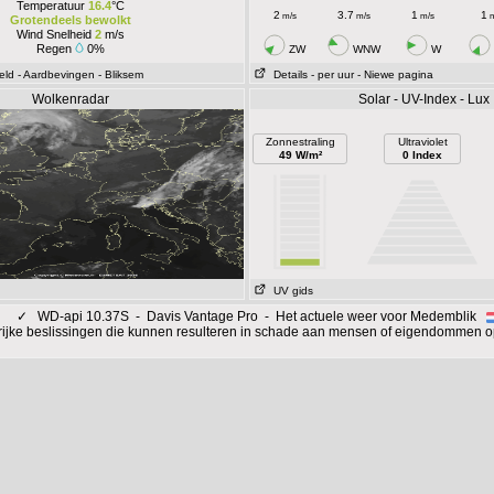
Temperatuur
16.4
°C
2
3.7
1
1
m/s
m/s
m/s
m
Grotendeels bewolkt
Wind Snelheid
2
m/s
Regen
0%
ZW
WNW
W
eld
- Aardbevingen
- Bliksem
Details
- per uur
- Niewe pagina
Wolkenradar
Solar - UV-Index - Lux
Zonnestraling
Ultraviolet
49 W/m²
0 Index
UV gids
✓
WD-api 10.37S - Davis Vantage Pro - Het actuele weer voor Medemblik
rijke beslissingen die kunnen resulteren in schade aan mensen of eigendommen o