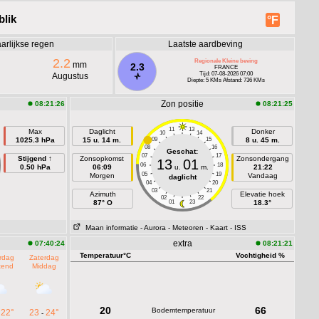
blik
°F
arlijkse regen
Laatste aardbeving
2.2
Regionale Kleine beving
mm
2.3
FRANCE
Tijd: 07-08-2026 07:00
Augustus
Diepte: 5 KMs Afstand: 736 KMs
Zon positie
08:21:26
08:21:25
11
13
Max
Daglicht
Donker
10
14
1025.3 hPa
15 u. 14 m.
09
15
8 u. 45 m.
08
16
Geschat:
07
17
Stijgend ↑
Zonsopkomst
Zonsondergang
13
01
06
18
0.50 hPa
06:09
u.
m.
21:22
05
19
Morgen
Vandaag
daglicht
04
20
03
21
Azimuth
Elevatie hoek
02
22
87° O
01
23
18.3°
Maan informatie
- Aurora
- Meteoren
- Kaart
- ISS
extra
07:40:24
08:21:21
Temperatuur°C
Vochtigheid %
rdag
Zaterdag
tend
Middag
20
66
Bodemtemperatuur
22°
23
24°
-
-