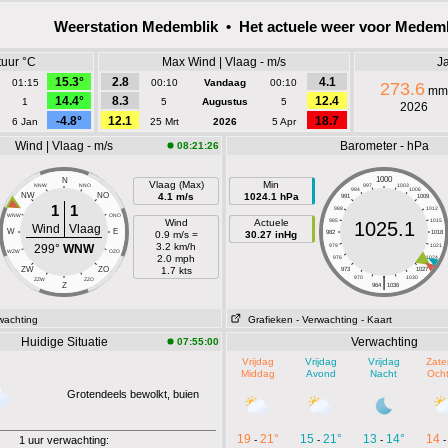
Weerstation Medemblik • Het actuele weer voor Medem
uur °C
Max Wind | Vlaag - m/s
Ja
15.3°
2.8
4.1
01:15
00:10
Vandaag
00:10
273.6
mm
14.4°
8.3
12.4
1
5
Augustus
5
2026
-4.8°
12.1
18.7
6 Jan
25 Mrt
2026
5 Apr
Wind | Vlaag - m/s
Barometer - hPa
08:21:26
1000
N
Vlaag (Max)
Min
NNW
NNO
997
1003
994
1006
NW
NO
4.1 m/s
1024.1 hPa
991
1009
1
1
988
1012
WNW
ONO
Wind
Actuele
985
1015
1025.1
Wind
Vlaag
W
E
0.9 m/s =
30.27 inHg
982
1018
3.2 km/h
299°
WNW
979
1021
WZW
OZO
2.0 mph
976
1024
ZW
ZO
1.7 kts
973
1027
|
970
1030
ZZW
ZZO
Z
964
1036
wachting
Grafieken
- Verwachting
- Kaart
Huidige Situatie
Verwachting
07:55:00
Vrijdag
Vrijdag
Vrijdag
Zate
Middag
Avond
Nacht
Och
Grotendeels bewolkt, buien
19
21°
15
21°
13
14°
14
1 uur verwachting:
-
-
-