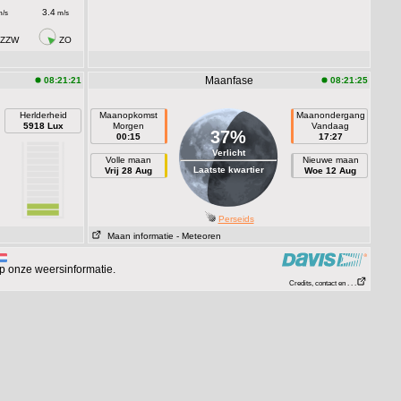
3.4
/s
m/s
ZZW
ZO
Maanfase
08:21:21
08:21:25
Herlderheid
Maanopkomst
Maanondergang
5918 Lux
Morgen
Vandaag
37%
00:15
17:27
Verlicht
Volle maan
Nieuwe maan
Laatste kwartier
Vrij 28 Aug
Woe 12 Aug
Perseids
Maan informatie
- Meteoren
p onze weersinformatie.
Credits, contact en . . .