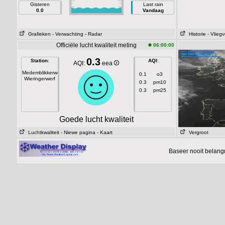
Gisteren
Last rain
0.0
Vandaag
Grafieken
- Verwachting
- Radar
Historie
- Vliegv
Officiële lucht kwaliteit meting
06:00:00
0.3
Station
:
AQI
:
AQI:
eea
Medemblikkerweg
0.1
o3
Wieringerwerf
0.3
pm10
0.3
pm25
Goede lucht kwaliteit
Luchtkwaliteit
- Niewe pagina
- Kaart
Vergroot
Baseer nooit belang