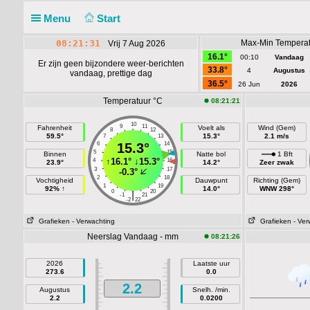
Menu
Start
08:21:31
Max-Min Temperat
Vrij 7 Aug 2026
16.1°
00:10
Vandaag
Er zijn geen bijzondere weer-berichten
33.8°
4
Augustus
vandaag, prettige dag
36.5°
26 Jun
2026
Temperatuur °C
08:21:21
10
9
11
Fahrenheit
Voelt als
Wind (Gem)
8
12
59.5°
15.3°
2.1 m/s
7
13
6
15.3°
14
5
15
Binnen
Natte bol
1 Bft
↑
16.1°
↓
15.3°
4
16
23.9°
14.2°
Zeer zwak
3
17
-0.3°
2
18
Vochtigheid
Dauwpunt
Richting (Gem)
1
19
92% ↑
14.0°
WNW 298°
0
20
|
-1
21
-2
22
Grafieken
- Verwachting
Grafieken
- Ver
Neerslag Vandaag - mm
08:21:26
2026
Laatste uur
273.6
0.0
2.2
Augustus
Snelh. /min.
2.2
0.0200