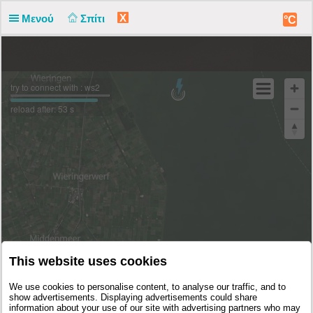
X
Μενού
Σπίτι
°C