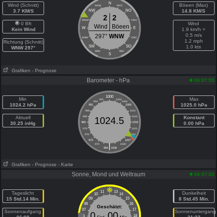
N
Wind (Schnitt)
Böeen (Max)
NNW
NNO
3.7 KM/S
NW
NO
14.8 KM/S
2
2
WNW
ONO
0 Bft
Wind
Wind
Böeen
W
E
Kein Wind
1.9 km/h =
0.5 m/s
297°
WNW
WSW
OSO
1.2 mph
Richtung (Schnitt)
SW
SO
1.0 kts
WNW 297°
SSW
SSO
S
Grafiken
- Prognose
Barometer - hPa
06:07:55
1000
Min
Max
997
1003
994
1006
1024.2 hPa
1025.0 hPa
991
1009
988
1012
Aktuell
985
1015
Konstant
1024.5
30.25 inHg
982
1018
0.00 hPa
979
1021
976
1024
973
1027
|
970
1030
964
1036
Grafiken
- Prognose
- Karte
Sonne, Mond und Weltraum
06:07:52
11
13
Tageslicht
Dunkelheit
10
14
15 Std.14 Min.
09
15
8 Std.45 Min.
08
16
Geschätzt:
07
17
Sonnenaufgang
Sonnenuntergang
0
00
06
18