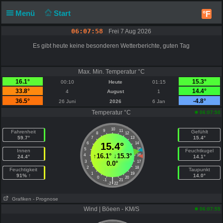
Menü
Start
°F
06:07:58
Frei 7 Aug 2026
Es gibt heute keine besonderen Wetterberichte, guten Tag
Max. Min. Temperatur °C
16.1°
15.3°
00:10
Heute
01:15
33.8°
14.4°
4
August
1
36.5°
-4.8°
26 Juni
2026
6 Jan
Temperatur °C
06:07:50
10
9
11
Fahrenheit
Gefühlt
8
12
59.7°
15.4°
7
13
6
15.4°
14
5
15
Innen
Feuchtkugel
↑
16.1°
↓
15.3°
4
16
24.4°
14.1°
3
17
0.0°
2
18
Feuchtigkeit
Taupunkt
1
19
91% ↑
14.0°
0
20
|
-1
21
-2
22
Grafiken
- Prognose
Wind | Böeen - KM/S
06:07:55