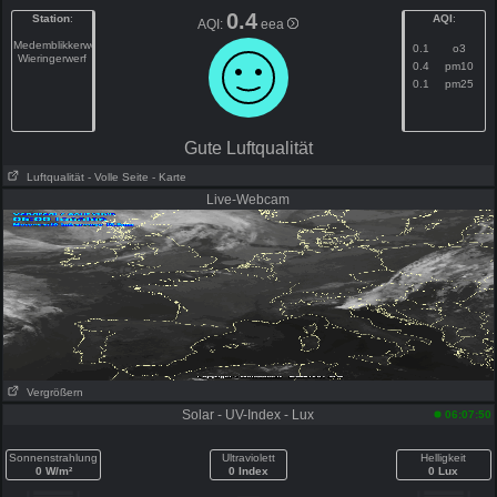
0.4
Station
:
AQI
:
AQI:
eea
Medemblikkerweg
0.1
o3
Wieringerwerf
0.4
pm10
0.1
pm25
Gute Luftqualität
Luftqualität
- Volle Seite
- Karte
Live-Webcam
Vergrößern
Solar - UV-Index - Lux
06:07:50
Sonnenstrahlung
Ultraviolett
Helligkeit
0 W/m²
0 Index
0 Lux