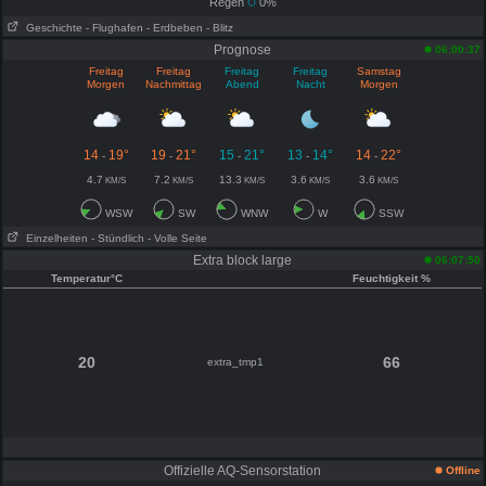
Regen
0%
Geschichte
- Flughafen
- Erdbeben
- Blitz
Prognose
06:00:37
Freitag
Freitag
Freitag
Freitag
Samstag
Morgen
Nachmittag
Abend
Nacht
Morgen
14
19°
19
21°
15
21°
13
14°
14
22°
-
-
-
-
-
4.7
7.2
13.3
3.6
3.6
KM/S
KM/S
KM/S
KM/S
KM/S
WSW
SW
WNW
W
SSW
Einzelheiten
- Stündlich
- Volle Seite
Extra block large
06:07:50
Temperatur°C
Feuchtigkeit %
20
66
extra_tmp1
Offizielle AQ-Sensorstation
Offline