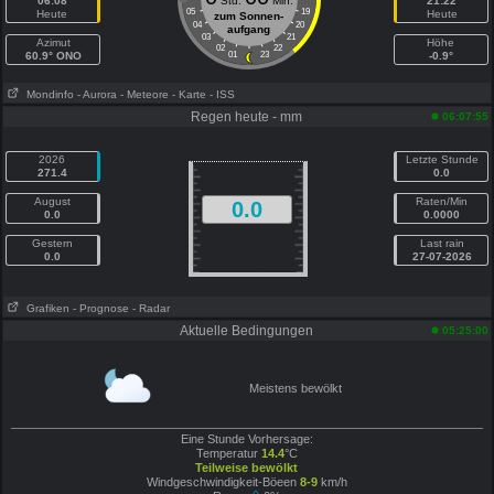
06:08
Std.
Min.
21:22
05
19
Heute
Heute
zum Sonnen-
04
20
aufgang
03
21
Azimut
Höhe
02
22
60.9° ONO
01
23
-0.9°
Mondinfo
- Aurora
- Meteore
- Karte
- ISS
Regen heute - mm
06:07:55
2026
Letzte Stunde
271.4
0.0
August
Raten/Min
0.0
0.0
0.0000
Gestern
Last rain
0.0
27-07-2026
Grafiken
- Prognose
- Radar
Aktuelle Bedingungen
05:25:00
Meistens bewölkt
Eine Stunde Vorhersage:
Temperatur
14.4
°C
Teilweise bewölkt
Windgeschwindigkeit-Böeen
8-9
km/h