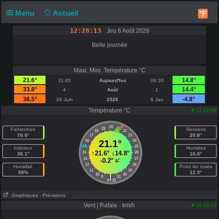
Menu
Accueil
°F
12:28:13
Jeu 6 Août 2026
Belle journée
Maxi. Mini. Température °C
21.6°
14.8°
11:45
Aujourd'hui
06:30
33.8°
14.4°
4
Août
1
36.5°
-4.8°
26 Juin
2026
6 Jan
Température °C
12:28:05
20
19
21
Fahrenheit
Ressenti
18
22
70.0°
20.8°
17
23
16
21.1°
24
15
25
Intérieur
Humidex
↑
21.6°
↓
14.8°
14
26
30.1°
16.0°
13
27
-0.2°
12
28
Humidité
Point de rosée
11
29
58%
12.5°
10
30
|
9
31
8
32
Graphiques
- Prévisions
Vent | Rafale - km/h
12:28:10