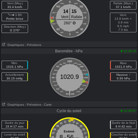
N
Vent (Moy.)
Rafale (Maxi.)
NNO
NNE
33.4 km/h
NO
NE
37.1 km/h
14
15
ONO
ENE
3 Bft
Vent
Vent
Rafale
O
E
Petite brise
13.8 km/h =
3.8 m/s
260°
O
OSO
ESE
8.6 mph
Direction (Moy.)
SO
SE
7.5 kts
O 270°
SSO
SSE
S
Graphiques
- Prévisions
Baromètre - hPa
12:28:10
1000
Mini.
Maxi.
997
1003
994
1006
1016.1 hPa
1021.0 hPa
991
1009
988
1012
Actuellement
985
1015
Hausse ↑
1020.9
30.15 inHg
982
1018
0.50 hPa
979
1021
976
1024
973
1027
|
970
1030
964
1036
Graphiques
- Prévisions
- Carte
Cycle du soleil
12:28:07
11
13
Durée du jour
Durée de la Nuit
10
14
15 H 17 min
09
15
8 H 42 min
08
16
Estimé:
07
17
Lever du soleil
Coucher du soleil
8
56
06
18