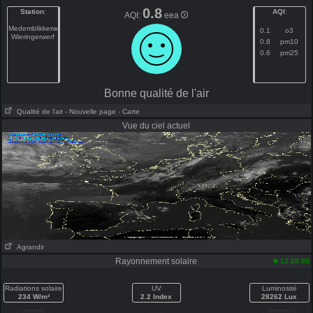
0.8
Station
:
AQI
:
AQI:
eea
Medemblikkerweg
0.1
o3
Wieringerwerf
0.8
pm10
0.6
pm25
Bonne qualité de l'air
Qualité de l'air
- Nouvelle page
- Carte
Vue du ciel actuel
Agrandir
Rayonnement solaire
12:28:05
Radiations solaire
UV
Luminosité
234 W/m²
2.2 Index
28262 Lux