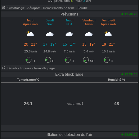
UVI prévisions
5
Pluie
0%
Climatologie
- Aéroport
- Tremblements de terre
- Foudre
Prévisions
11:40:23
Jeudi
Jeudi
Jeudi
Vendredi
Vendredi
Après midi
Soir
Nuit
Matin
Après midi
20
21°
17
19°
15
17°
15
19°
19
21°
-
-
-
-
-
25.6
24.8
7.6
5.4
10.8
km/h
km/h
km/h
km/h
km/h
O
O
O
SO
O
Détails
- horaires
- Nouvelle page
Extra block large
12:28:05
Température°C
Humidité %
26.1
48
extra_tmp1
Station de détection de l'air
09:00:00