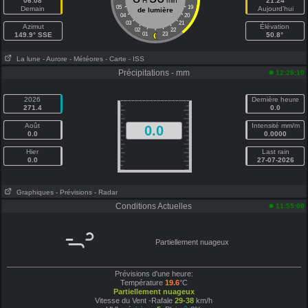
06:08
H
min
21:24
05
19
Demain
Aujourd'hui
de lumière
04
20
03
21
Azimut
Élévation
02
22
149.9° SSE
01
23
50.8°
La lune
- Aurore
- Météores
- Carte
- ISS
Précipitations - mm
12:28:10
2026
Dernière heure
271.4
0.0
Août
Intensité mm/m
0.0
0.0
0.0000
Hier
Last rain
0.0
27-07-2026
Graphiques
- Prévisions
- Radar
Conditions Actuelles
11:55:00
Partiellement nuageux
Prévisions d'une heure:
Température
19.6
°C
Partiellement nuageux
Vitesse du Vent -Rafale
29-38
km/h