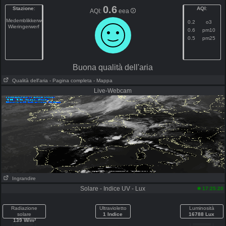
0.6
Stazione
:
AQI
:
AQI:
eea
Medemblikkerweg
0.2
o3
Wieringerwerf
0.6
pm10
0.5
pm25
Buona qualità dell'aria
Qualità dell'aria
- Pagina completa
- Mappa
Live-Webcam
Ingrandire
Solare - Indice UV - Lux
17:25:20
Radiazione
Ultravioletto
Luminosità
solare
1 Indice
16788 Lux
139 W/m²