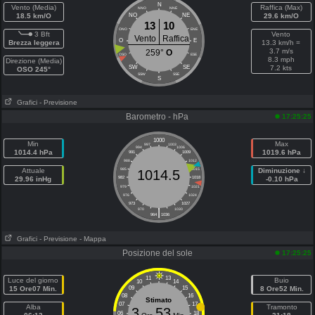
N
Vento (Media)
Raffica (Max)
NNO
NNE
18.5 km/O
NO
NE
29.6 km/O
13
10
ONO
ENE
3 Bft
Vento
Vento
Raffica
O
E
Brezza leggera
13.3 km/h =
3.7 m/s
259°
O
OSO
ESE
8.3 mph
Direzione (Media)
SW
SE
7.2 kts
OSO 245°
SSW
SSE
S
Grafici
- Previsione
Barometro - hPa
17:25:25
1000
Min
Max
997
1003
994
1006
1014.4 hPa
1019.6 hPa
991
1009
988
1012
Attuale
985
1015
Diminuzione ↓
1014.5
29.96 inHg
982
1018
-0.10 hPa
979
1021
976
1024
973
1027
|
970
1030
964
1036
Grafici
- Previsione
- Mappa
Posizione del sole
17:25:25
11
13
Luce del giorno
Buio
10
14
15 Ore07 Min.
09
15
8 Ore52 Min.
08
16
Stimato
07
17
Alba
Tramonto
3
53
06
18