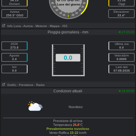
06:13
Ore
Min.
21:18
05
19
Domani
Oggi
Luce del giorno
04
20
03
21
Azimut
Elevazione
02
22
250.5° OSO
01
23
33.4°
Info Luna
- Aurora
- Meteore
- Mappa
- ISS
Pioggia giornaliera - mm
17:25:25
2026
Ultima ora
273.8
0.0
Agosto
Velocità/m
0.0
2.4
0.0000
Ieri
Last rain
0.0
07-08-2026
Grafici
- Previsione
- Radar
Condizioni attuali
16:55:00
Nuvoloso
Previsione di un'ora:
Temperatura
25.8
°C
Prevalentemente nuvoloso
Vento-Raffica
15-22
km/h