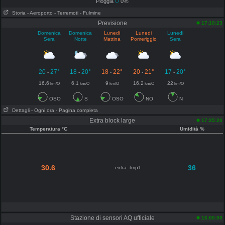
Pioggia
0%
Storia
- Aeroporto
- Terremoti
- Fulmine
Previsione
17:10:23
Domenica
Domenica
Lunedi
Lunedi
Lunedi
Sera
Notte
Mattina
Pomeriggio
Sera
20
27°
18
20°
18
22°
20
21°
17
20°
-
-
-
-
-
16.6
6.1
9
16.2
22
km/O
km/O
km/O
km/O
km/O
OSO
S
OSO
NO
N
Dettagli
- Ogni ora
- Pagina completa
Extra block large
17:25:20
Temperatura °C
Umidità %
30.6
36
extra_tmp1
Stazione di sensori AQ ufficiale
16:00:00