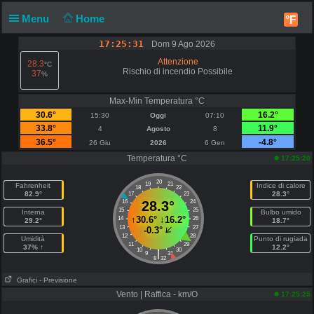
Menu
Home
°F
17:25:31
Dom 9 Ago 2026
Attenzione
28.3
°C
Rischio di incendio Possibile
37
%
Max-Min Temperatura °C
30.6°
16.2°
15:30
Oggi
07:10
33.8°
11.9°
4
Agosto
8
36.5°
-4.8°
26 Giu
2026
6 Gen
Temperatura °C
17:25:20
20
19
21
Fahrenheit
Indice di calore
18
22
82.9°
28.3°
17
23
16
28.3°
24
15
25
Interna
Bulbo umido
↑
30.6°
↓
16.2°
14
26
29.2°
18.7°
13
27
-0.3°
12
28
Umidità
Punto di rugiada
11
29
37% ↑
12.2°
10
30
|
9
31
8
32
Grafici
- Previsione
Vento | Raffica - km/O
17:25:25